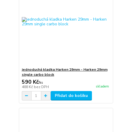
jednoduchá kladka Harken 29mm - Harken 29mm
single carbo block
590 Kč
/
ks
skladem
488 Kč
bez DPH
Přidat do košíku