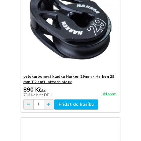
celokarbonová kladka Harken 29mm - Harken 29
mm T2 soft-attach block
890 Kč
/
ks
skladem
736 Kč
bez DPH
Přidat do košíku