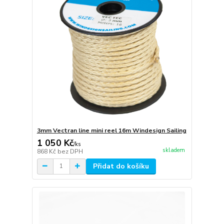
3mm Vectran line mini reel 16m Windesign Sailing
1 050 Kč
/
ks
skladem
868 Kč
bez DPH
Přidat do košíku