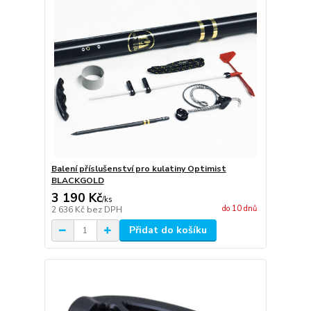
Balení příslušenství pro kulatiny Optimist
BLACKGOLD
3 190 Kč
/
ks
do 10 dnů
2 636 Kč
bez DPH
Přidat do košíku