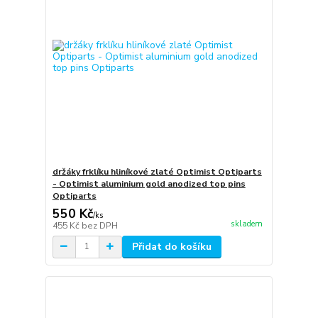
držáky frklíku hliníkové zlaté Optimist Optiparts
- Optimist aluminium gold anodized top pins
Optiparts
550 Kč
/
ks
skladem
455 Kč
bez DPH
Přidat do košíku