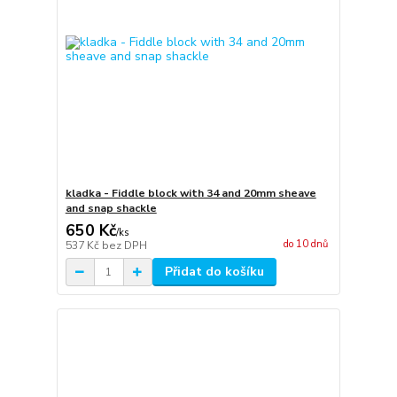
kladka - Fiddle block with 34 and 20mm sheave
and snap shackle
650 Kč
/
ks
do 10 dnů
537 Kč
bez DPH
Přidat do košíku