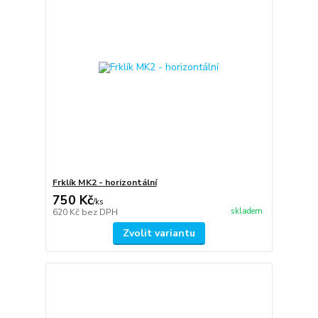
Frklík MK2 - horizontální
750 Kč
/
ks
skladem
620 Kč
bez DPH
Zvolit variantu