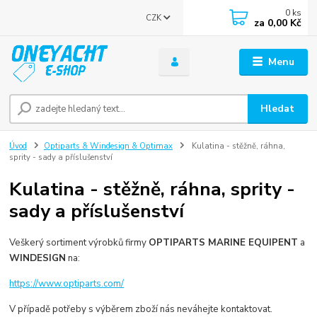
0
ks
CZK
za
0,00 Kč
Menu
Hledat
Úvod
Optiparts & Windesign & Optimax
Kulatina - stěžně, ráhna,
sprity - sady a příslušenství
Kulatina - stěžně, ráhna, sprity -
sady a příslušenství
Veškerý sortiment výrobků firmy
OPTIPARTS MARINE EQUIPENT
a
WINDESIGN
na:
https://www.optiparts.com/
V případě potřeby s výběrem zboží nás neváhejte kontaktovat.