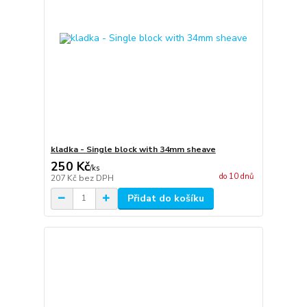
kladka - Single block with 34mm sheave
250 Kč
/
ks
do 10 dnů
207 Kč
bez DPH
Přidat do košíku