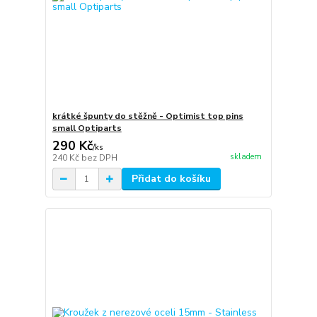
krátké špunty do stěžně - Optimist top pins
small Optiparts
290 Kč
/
ks
skladem
240 Kč
bez DPH
Přidat do košíku