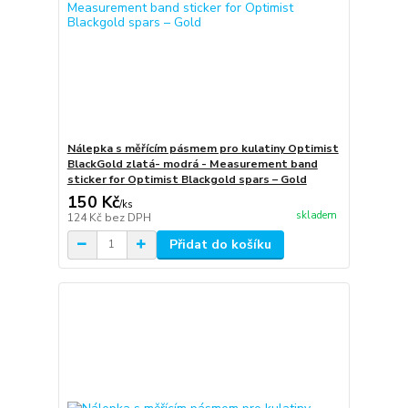
Nálepka s měřícím pásmem pro kulatiny Optimist
BlackGold zlatá- modrá - Measurement band
sticker for Optimist Blackgold spars – Gold
150 Kč
/
ks
skladem
124 Kč
bez DPH
Přidat do košíku