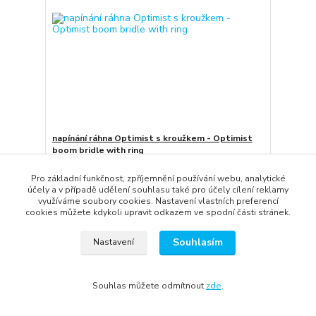
napínání ráhna Optimist s kroužkem - Optimist
boom bridle with ring
250 Kč
/
ks
Pro základní funkčnost, zpříjemnění používání webu, analytické
do 10 dnů
207 Kč
bez DPH
účely a v případě udělení souhlasu také pro účely cílení reklamy
Přidat do košíku
využíváme soubory cookies. Nastavení vlastních preferencí
cookies můžete kdykoli upravit odkazem ve spodní části stránek.
Souhlasím
Nastavení
Souhlas můžete odmítnout
zde
.