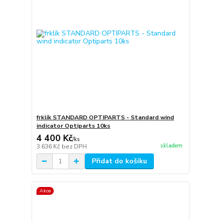
frklík STANDARD OPTIPARTS - Standard wind
indicator Optiparts 10ks
4 400 Kč
/
ks
skladem
3 636 Kč
bez DPH
Přidat do košíku
Akce