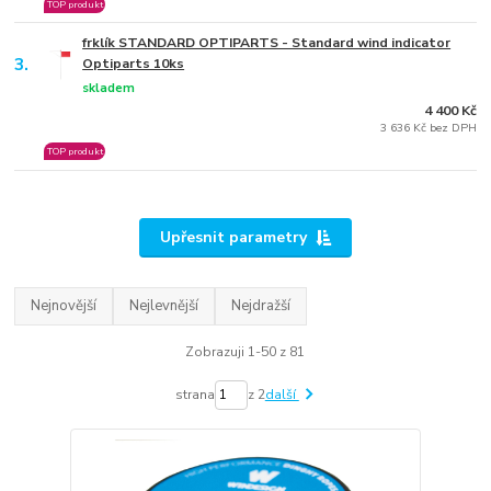
TOP produkt
frklík STANDARD OPTIPARTS - Standard wind indicator
3.
Optiparts 10ks
skladem
4 400 Kč
3 636 Kč bez DPH
TOP produkt
Upřesnit parametry
Nejnovější
Nejlevnější
Nejdražší
Zobrazuji 1-50 z 81
strana
z 2
další