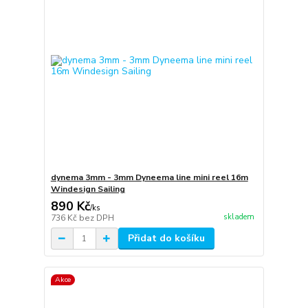
dynema 3mm - 3mm Dyneema line mini reel 16m
Windesign Sailing
890 Kč
/
ks
skladem
736 Kč
bez DPH
Přidat do košíku
Akce