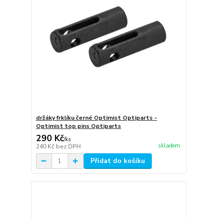
držáky frklíku černé Optimist Optiparts -
Optimist top pins Optiparts
290 Kč
/
ks
skladem
240 Kč
bez DPH
Přidat do košíku