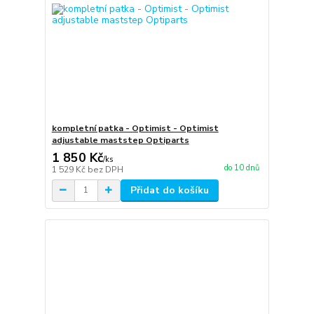
kompletní patka - Optimist - Optimist
adjustable maststep Optiparts
1 850 Kč
/
ks
do 10 dnů
1 529 Kč
bez DPH
Přidat do košíku