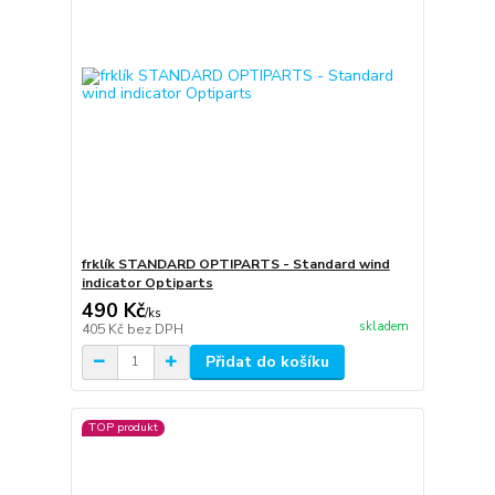
frklík STANDARD OPTIPARTS - Standard wind
indicator Optiparts
490 Kč
/
ks
skladem
405 Kč
bez DPH
Přidat do košíku
TOP produkt