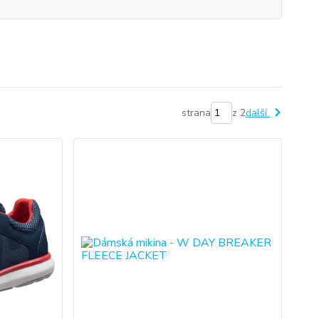
strana
z 2
další