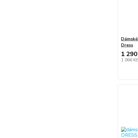
Dámské 
Dress
1 290
1 066 K