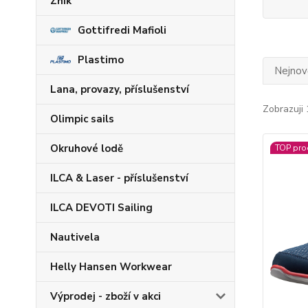
Zhik
Gottifredi Mafioli
Plastimo
Nejnově
Lana, provazy, příslušenství
Zobrazuji 
Olimpic sails
Okruhové lodě
TOP pro
ILCA & Laser - příslušenství
ILCA DEVOTI Sailing
Nautivela
Helly Hansen Workwear
Výprodej - zboží v akci