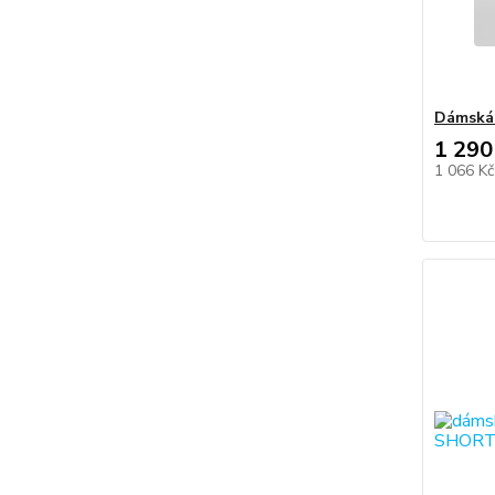
Dámská
1 290
1 066 K