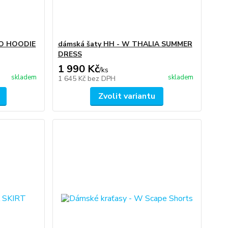
GO HOODIE
dámská šaty HH - W THALIA SUMMER
DRESS
1 990 Kč
/
ks
skladem
skladem
1 645 Kč
bez DPH
Zvolit variantu