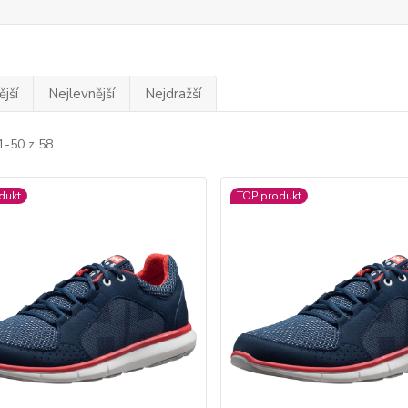
jší
Nejlevnější
Nejdražší
1-50 z 58
dukt
TOP produkt