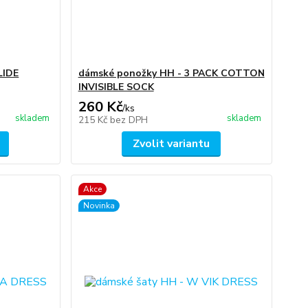
LIDE
dámské ponožky HH - 3 PACK COTTON
INVISIBLE SOCK
260 Kč
/
ks
skladem
skladem
215 Kč
bez DPH
Zvolit variantu
Akce
Novinka