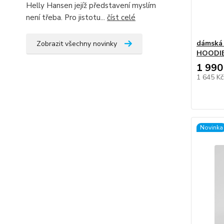
Helly Hansen jejíž představení myslím
není třeba. Pro jistotu...
číst celé
dámská 
Zobrazit všechny novinky
HOODI
1 990
1 645 K
Novinka