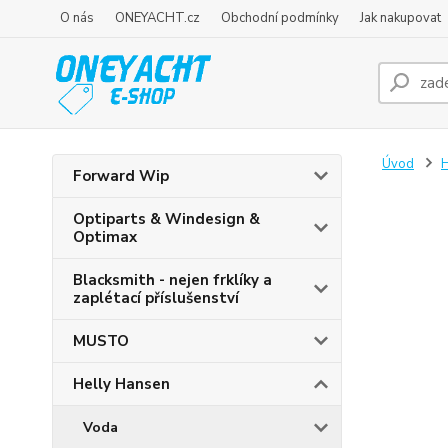
O nás
ONEYACHT.cz
Obchodní podmínky
Jak nakupovat
Úvod
H
Forward Wip
Optiparts & Windesign &
Optimax
Blacksmith - nejen frklíky a
zaplétací příslušenství
MUSTO
Helly Hansen
Voda