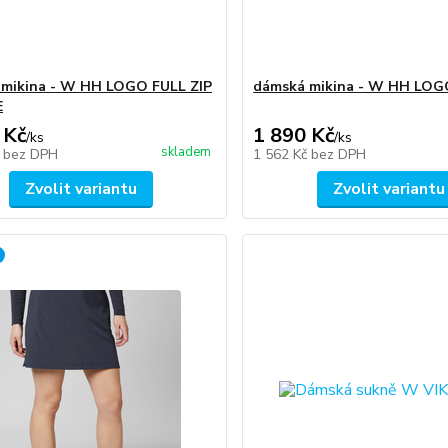
mikina - W HH LOGO FULL ZIP
dámská mikina - W HH LO
E
 Kč
1 890 Kč
/
ks
/
ks
skladem
č
bez DPH
1 562 Kč
bez DPH
Zvolit variantu
Zvolit variantu