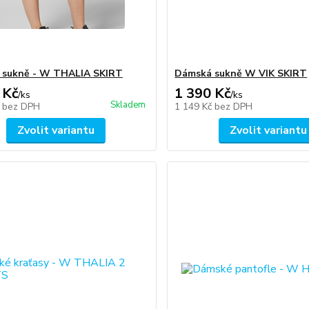
 sukně - W THALIA SKIRT
Dámská sukně W VIK SKIRT
 Kč
1 390 Kč
/
ks
/
ks
Skladem
č
bez DPH
1 149 Kč
bez DPH
Zvolit variantu
Zvolit variantu