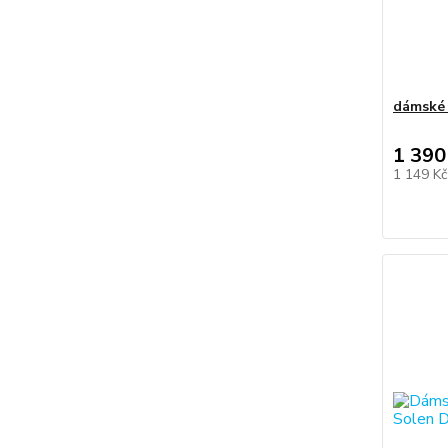
dámské
1 390
1 149 K