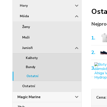
Hory
Osta
Móda
Nejpro
Ženy
1.
Muži
Junioři
2.
Kalhoty
Bundy
3.
Ostatní
Ostatní
Magic Marine
Cena: