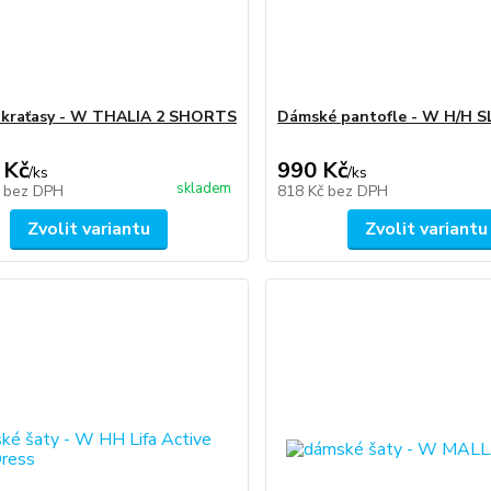
 kraťasy - W THALIA 2 SHORTS
Dámské pantofle - W H/H S
 Kč
990 Kč
/
ks
/
ks
skladem
č
bez DPH
818 Kč
bez DPH
Zvolit variantu
Zvolit variantu