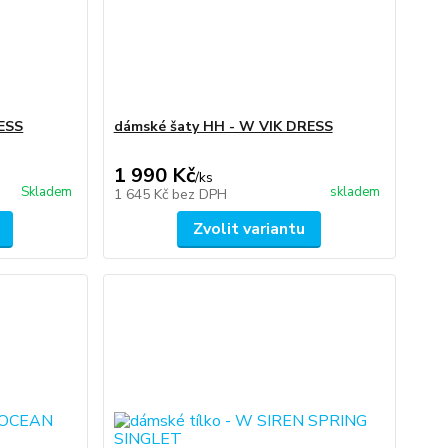
ESS
dámské šaty HH - W VIK DRESS
1 990 Kč
/
ks
Skladem
skladem
1 645 Kč
bez DPH
Zvolit variantu