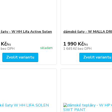
šaty - W HH Lifa Active Solen
dámské šaty - W MALLA DR
 Kč
1 990 Kč
/
ks
/
ks
skladem
č
bez DPH
1 645 Kč
bez DPH
Zvolit variantu
Zvolit variantu