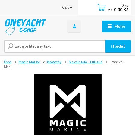
0
ks
CZK
za
0,00 Kč
Menu
Hledat
Úvod
Magic Marine
Neopreny
Na celé tělo - Fullsuit
Pánské -
Men