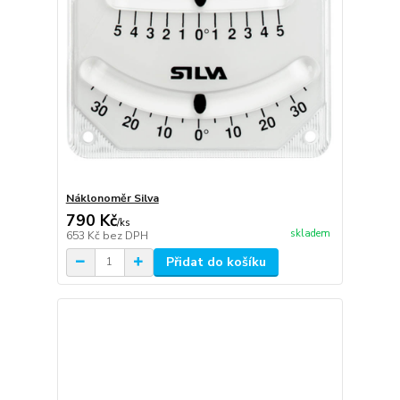
Náklonoměr Silva
790 Kč
/
ks
skladem
653 Kč
bez DPH
Přidat do košíku