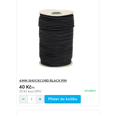
4 MM SHOCKCORD BLACK P/M
40 Kč
/
m
skladem
33 Kč
bez DPH
Přidat do košíku