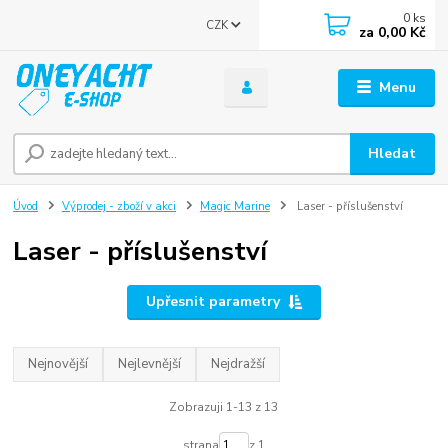
0
ks
CZK
za
0,00 Kč
Menu
Hledat
Úvod
Výprodej - zboží v akci
Magic Marine
Laser - příslušenství
Laser - příslušenství
Upřesnit parametry
Nejnovější
Nejlevnější
Nejdražší
Zobrazuji 1-13 z 13
strana
z 1