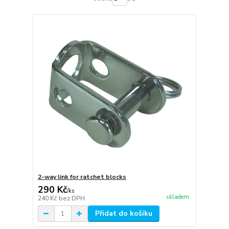
2-way link for ratchet blocks
290 Kč
/
ks
skladem
240 Kč
bez DPH
Přidat do košíku