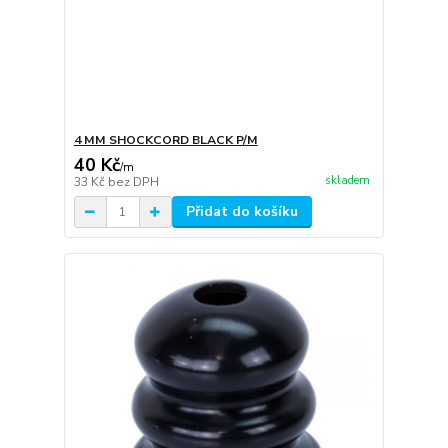
4 MM SHOCKCORD BLACK P/M
40 Kč
/
m
skladem
33 Kč
bez DPH
Přidat do košíku