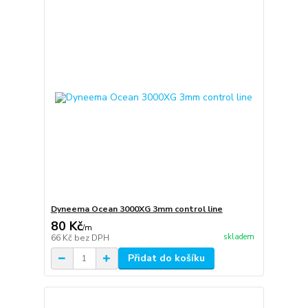
Dyneema Ocean 3000XG 3mm control line
80 Kč
/
m
skladem
66 Kč
bez DPH
Přidat do košíku