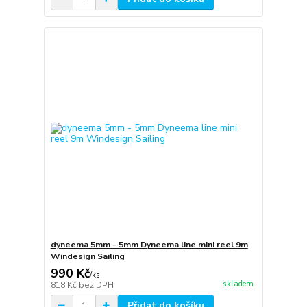
dyneema 5mm - 5mm Dyneema line mini reel 9m
Windesign Sailing
990 Kč
/
ks
skladem
818 Kč
bez DPH
Přidat do košíku