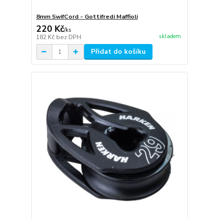
8mm SwifCord - Gottifredi Maffioli
220 Kč
/
ks
skladem
182 Kč
bez DPH
Přidat do košíku