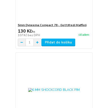
5mm Dyneema Compact 78 - Gottifredi Maffioli
130 Kč
/
ks
skladem
107 Kč
bez DPH
Přidat do košíku