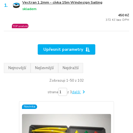
Vectran 1.2mm - cívka 15m Windesign Sailing
1.
skladem
450 Kč
372 Kč bez DPH
TOP produkt
Upřesnit parametry
Nejnovější
Nejlevnější
Nejdražší
Zobrazuji 1-50 z 102
strana
z 3
další
Novinka