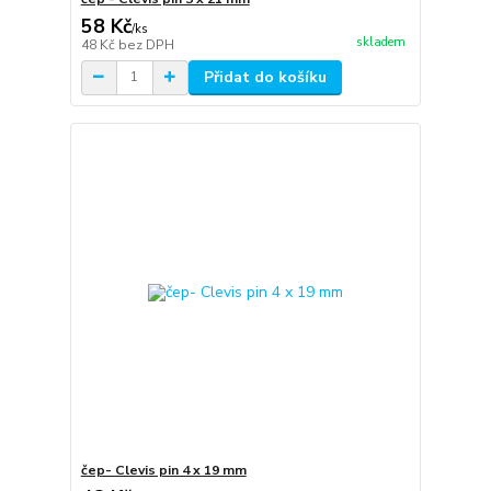
58 Kč
/
ks
skladem
48 Kč
bez DPH
Přidat do košíku
čep- Clevis pin 4 x 19 mm