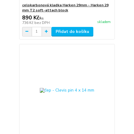
celokarbonová kladka Harken 29mm - Harken 29
mm T2 soft-attach block
890 Kč
/
ks
skladem
736 Kč
bez DPH
Přidat do košíku