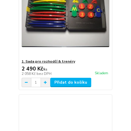
1. Sada pro rozhodčí & trenéry
2 490 Kč
/
ks
Skladem
2 058 Kč
bez DPH
Přidat do košíku