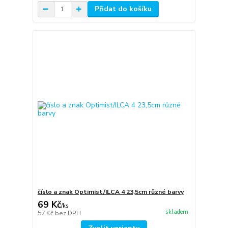
Přidat do košíku
číslo a znak Optimist/ILCA 4 23,5cm různé barvy
69 Kč
/
ks
skladem
57 Kč
bez DPH