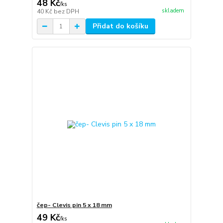
48 Kč
/
ks
skladem
40 Kč
bez DPH
Přidat do košíku
čep- Clevis pin 5 x 18 mm
49 Kč
/
ks