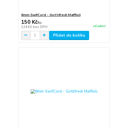
6mm SwifCord - Gottifredi Maffioli
150 Kč
/
ks
skladem
124 Kč
bez DPH
Přidat do košíku