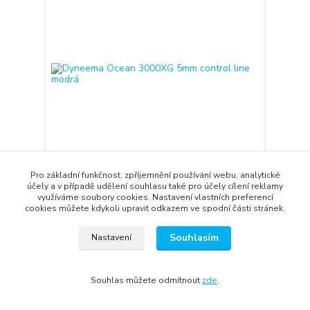
Pro základní funkčnost, zpříjemnění používání webu, analytické
účely a v případě udělení souhlasu také pro účely cílení reklamy
Dyneema Ocean 3000XG 5mm control line modrá
využíváme soubory cookies. Nastavení vlastních preferencí
160 Kč
/
m
cookies můžete kdykoli upravit odkazem ve spodní části stránek.
skladem
132 Kč
bez DPH
Přidat do košíku
Souhlasím
Nastavení
Souhlas můžete odmítnout
zde
.