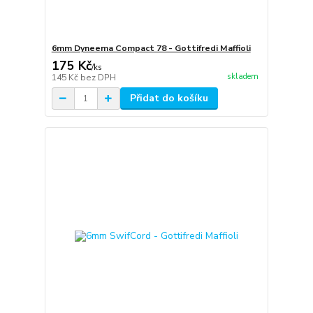
6mm Dyneema Compact 78 - Gottifredi Maffioli
175 Kč
/
ks
skladem
145 Kč
bez DPH
Přidat do košíku