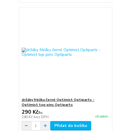
držáky frklíku černé Optimist Optiparts -
Optimist top pins Optiparts
290 Kč
/
ks
skladem
240 Kč
bez DPH
Přidat do košíku