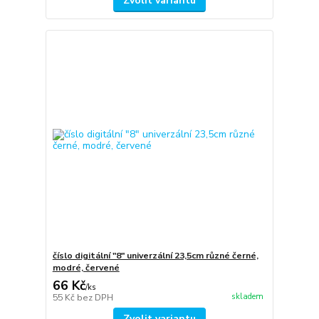
Zvolit variantu
číslo digitální "8" univerzální 23,5cm různé černé,
modré, červené
66 Kč
/
ks
skladem
55 Kč
bez DPH
Zvolit variantu