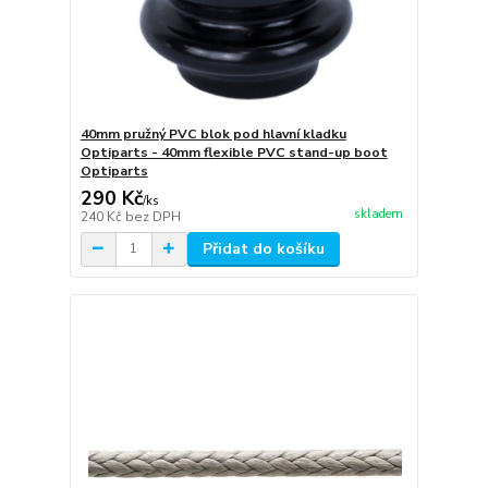
40mm pružný PVC blok pod hlavní kladku
Optiparts - 40mm flexible PVC stand-up boot
Optiparts
290 Kč
/
ks
skladem
240 Kč
bez DPH
Přidat do košíku