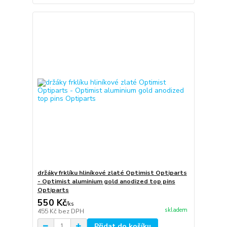
držáky frklíku hliníkové zlaté Optimist Optiparts
- Optimist aluminium gold anodized top pins
Optiparts
550 Kč
/
ks
skladem
455 Kč
bez DPH
Přidat do košíku