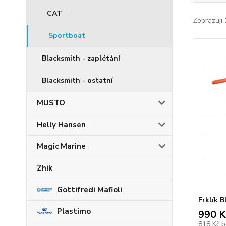
CAT
Zobrazuji 
Sportboat
Blacksmith - zaplétání
Blacksmith - ostatní
MUSTO
Helly Hansen
Magic Marine
Zhik
Gottifredi Mafioli
Frklík 
Plastimo
990 K
818 Kč
b