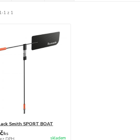
1-1 z 1
Black Smith SPORT BOAT
č
/
ks
skladem
ez DPH