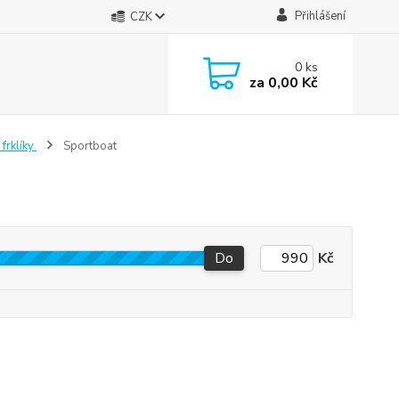
Přihlášení
CZK
0
ks
za
0,00 Kč
frklíky
Sportboat
Do
Kč