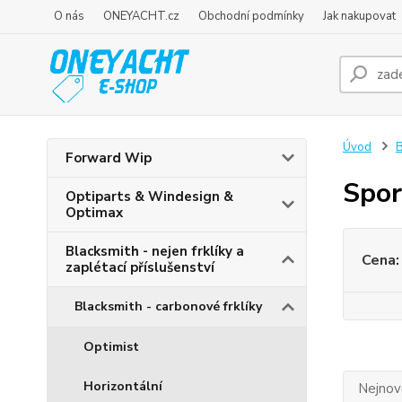
O nás
ONEYACHT.cz
Obchodní podmínky
Jak nakupovat
Úvod
B
Forward Wip
Spor
Optiparts & Windesign &
Optimax
Blacksmith - nejen frklíky a
Cena:
zaplétací příslušenství
Blacksmith - carbonové frklíky
Optimist
Horizontální
Nejnově