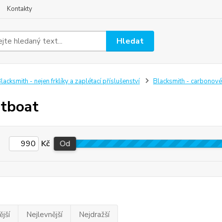
Kontakty
Hledat
lacksmith - nejen frklíky a zaplétací příslušenství
Blacksmith - carbonové 
tboat
Kč
Od
jší
Nejlevnější
Nejdražší