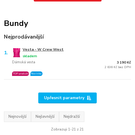
Bundy
Nejprodávanější
Vesta - W Crew West
1.
skladem
Dámská vesta
3 190 Kč
2 636 Kč bez DPH
TOP produkt
Novinka
Upřesnit parametry
Nejnovější
Nejlevnější
Nejdražší
Zobrazuji 1-21 z 21