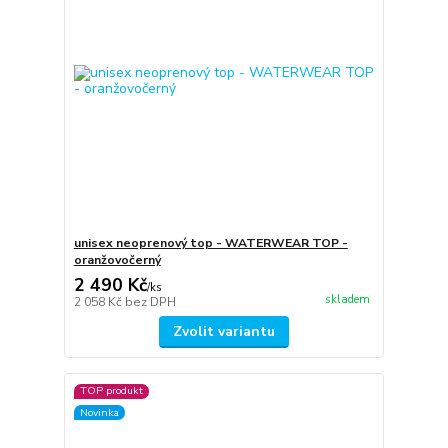
unisex neoprenový top - WATERWEAR TOP -
oranžovočerný
2 490 Kč
/
ks
skladem
2 058 Kč
bez DPH
Zvolit variantu
TOP produkt
Novinka