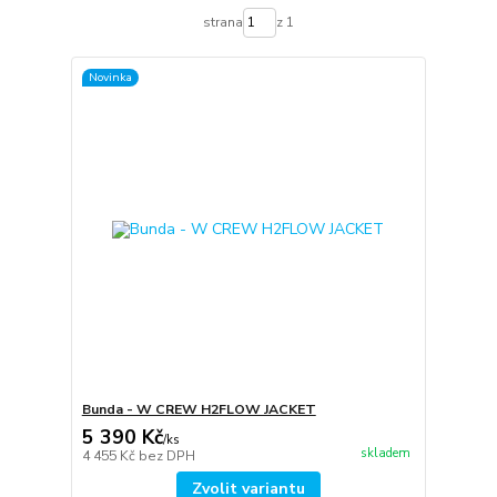
strana
z 1
Novinka
Bunda - W CREW H2FLOW JACKET
5 390 Kč
/
ks
skladem
4 455 Kč
bez DPH
Zvolit variantu