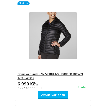
Novinka
Dámská bunda - W VERGLAS HOODED DOWN
INSULATOR
6 990 Kč
/
ks
Skladem
5 777 Kč
bez DPH
Zvolit variantu