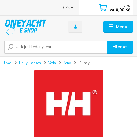
0
ks
CZK
za
0,00 Kč
Menu
Hledat
Úvod
Helly Hansen
Voda
Ženy
Bundy