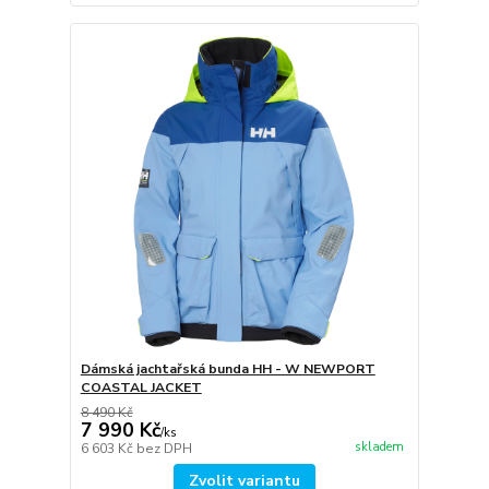
Dámská jachtařská bunda HH - W NEWPORT
COASTAL JACKET
8 490 Kč
7 990 Kč
/
ks
skladem
6 603 Kč
bez DPH
Zvolit variantu