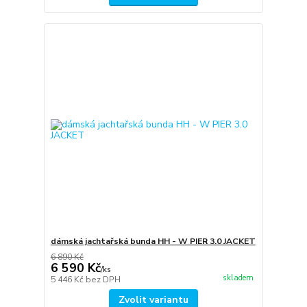
dámská jachtařská bunda HH - W PIER 3.0 JACKET
6 890 Kč
6 590 Kč
/
ks
skladem
5 446 Kč
bez DPH
Zvolit variantu