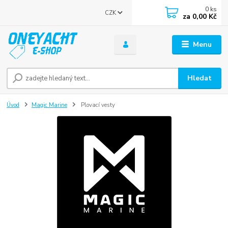
0
ks
CZK
za
0,00 Kč
Menu
Hledat
Úvod
Magic Marine
Plovací vesty