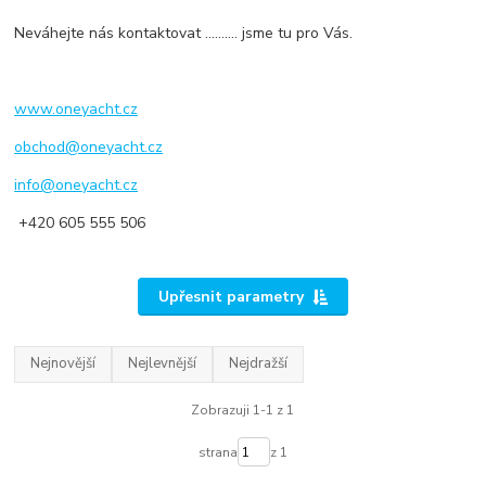
Neváhejte nás kontaktovat .......... jsme tu pro Vás.
www.oneyacht.cz
obchod@oneyacht.cz
info@oneyacht.cz
+420 605 555 506
Upřesnit parametry
Nejnovější
Nejlevnější
Nejdražší
Zobrazuji 1-1 z 1
strana
z 1