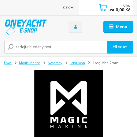
0
ks
CZK
za
0,00 Kč
Menu
Hledat
Úvod
Magic Marine
Neopreny
Long John
Long John 2mm