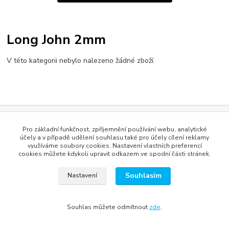
Long John 2mm
V této kategorii nebylo nalezeno žádné zboží.
správa webu
www.rweb.cz
Pro základní funkčnost, zpříjemnění používání webu, analytické
účely a v případě udělení souhlasu také pro účely cílení reklamy
využíváme soubory cookies. Nastavení vlastních preferencí
Vytvořeno na
Eshop-rychle.cz
cookies můžete kdykoli upravit odkazem ve spodní části stránek.
Souhlasím
Nastavení
Souhlas můžete odmítnout
zde
.