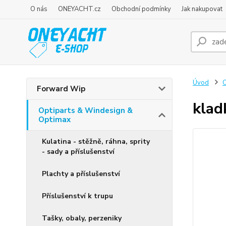
O nás
ONEYACHT.cz
Obchodní podmínky
Jak nakupovat
Úvod
O
Forward Wip
klad
Optiparts & Windesign &
Optimax
Kulatina - stěžně, ráhna, sprity
- sady a příslušenství
Plachty a příslušenství
Příslušenství k trupu
Tašky, obaly, perzeniky