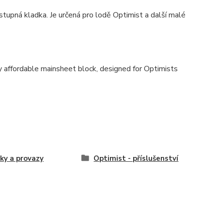
tupná kladka. Je určená pro lodě Optimist a další malé
y affordable mainsheet block, designed for Optimists
ky a provazy
Optimist - příslušenství