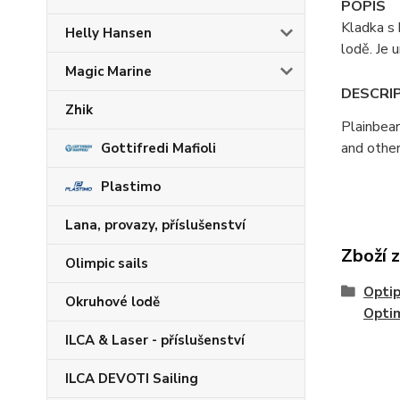
POPIS
Kladka s 
Helly Hansen
lodě. Je
Magic Marine
DESCRI
Zhik
Plainbear
and other
Gottifredi Mafioli
Plastimo
Lana, provazy, příslušenství
Zboží 
Olimpic sails
Optip
Okruhové lodě
Opti
ILCA & Laser - příslušenství
ILCA DEVOTI Sailing