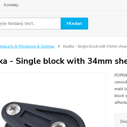
Kontakty
Hledat
ptiparts & Windesign & Optimax
kladka - Single block with 34mm shea
ka - Single block with 34mm sh
POPISK
cenově
malé l
block 
afford
Dos