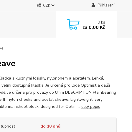
Přihlášení
CZK
0
ks
za
0,00 Kč
ve
eave
ladka s kluznými ložisky, nylononem a acetalem. Lehká,
 velmi dostupná kladka. Je určená pro lodě Optimist a další
odě. Je určena pro provazy do 8mm DESCRIPTION Plainbearing
with nylon cheeks and acetal sheave. Lightweight, very
able mainsheet block, designed for Optimi...
celý popis
tupnost
do 10 dnů