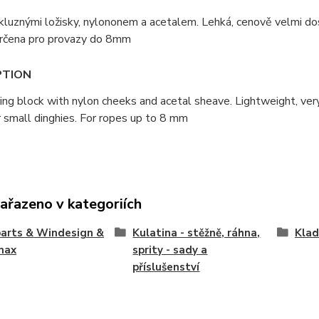
kluznými ložisky, nylononem a acetalem. Lehká, cenově velmi dos
 určena pro provazy do 8mm
PTION
ing block with nylon cheeks and acetal sheave. Lightweight, ver
 small dinghies. For ropes up to 8 mm
zařazeno v kategoriích
arts & Windesign &
Kulatina - stěžně, ráhna,
Klad
max
sprity - sady a
příslušenství