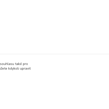
 souhlasu také pro
žete kdykoli upravit
správa webu
www.rweb.cz
Vytvořeno na
Eshop-rychle.cz