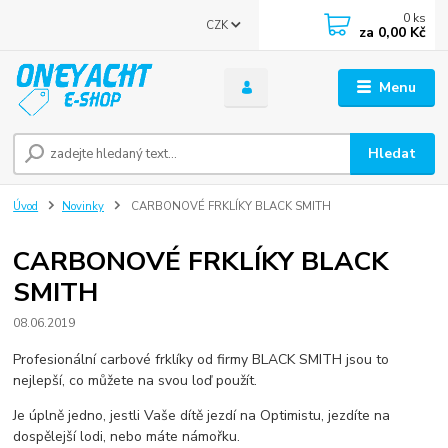
0
ks
CZK
za
0,00 Kč
Menu
Hledat
Úvod
Novinky
CARBONOVÉ FRKLÍKY BLACK SMITH
CARBONOVÉ FRKLÍKY BLACK
SMITH
08.06.2019
Profesionální carbové frklíky od firmy BLACK SMITH jsou to
nejlepší, co můžete na svou loď použít.
Je úplně jedno, jestli Vaše dítě jezdí na Optimistu, jezdíte na
dospělejší lodi, nebo máte námořku.