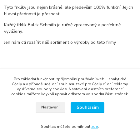
Tyto frklíky jsou nejen krásné, ale především 100% funkční. Jejich
hlavní předností je přesnost.
Každý frklík Balck Schmith je ručně zpracovaný a perfektně
vyvážený.
Jen nám ctí rozšířit náš sortiment o výrobky od této firmy.
Pro základní funkčnost, zpříjemnění používání webu, analytické
účely a v případě udělení souhlasu také pro účely cílení reklamy
využíváme soubory cookies. Nastavení vlastních preferencí
cookies můžete kdykoli upravit odkazem ve spodní části stránek.
správa webu
www.rweb.cz
Souhlasím
Nastavení
Vytvořeno na
Eshop-rychle.cz
Souhlas můžete odmítnout
zde
.