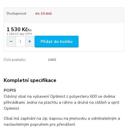
Dostupnost
do 10 dnů
1 530 Kč
/
ks
1 264 Kč
bez DPH
Přidat do košíku
Číslo produktu:
1063
Kompletní specifikace
POPIS
Odolný obal na vybavení Optimist z polyesteru 600 se dvěma
přihrádkami. Jedna na plachtu a ráhno a druhá na stěžeň a sprit
Optimist.
Obal má zapínání na zip, kapsou na jmenovku a odnímatelným a
nastavitelným popruhem pro přenášení.