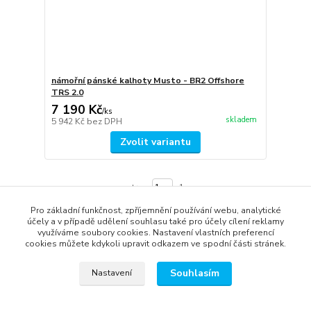
námořní pánské kalhoty Musto - BR2 Offshore
TRS 2.0
7 190 Kč
/
ks
skladem
5 942 Kč
bez DPH
Zvolit variantu
strana
z 1
Pro základní funkčnost, zpříjemnění používání webu, analytické
účely a v případě udělení souhlasu také pro účely cílení reklamy
využíváme soubory cookies. Nastavení vlastních preferencí
cookies můžete kdykoli upravit odkazem ve spodní části stránek.
Souhlasím
Nastavení
správa webu
www.rweb.cz