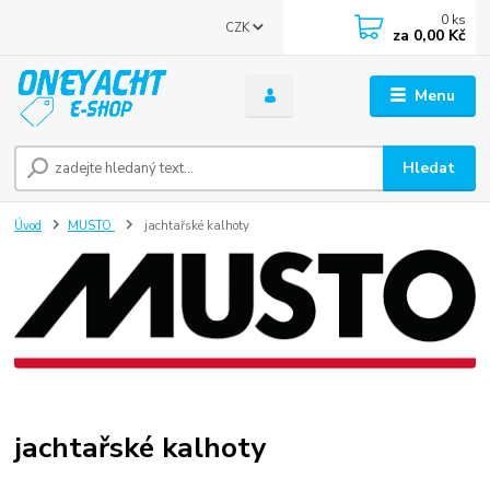
0
ks
CZK
za
0,00 Kč
Menu
Hledat
Úvod
MUSTO
jachtařské kalhoty
jachtařské kalhoty