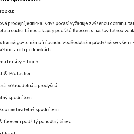
robku:
vá prodejní jednička. Když počasí vyžaduje zvýšenou ochranu, 
eple a suchu. Límec a kapsy podšité fleecem s nastavitelnou veliko
tranná go-to námořní bunda. Voděodolná a prodyšná se všemi klí
větrnostních podmínkách.
materiály - top 5:
ch® Protection
ná, větruodolná a prodyšná
elný spodní lem
kou nastavitelný spodní lem
® fleecem podšitý pohodlný límec
likosti: