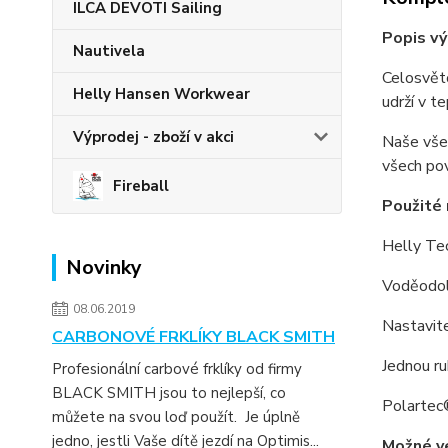
ILCA DEVOTI Sailing
Popis vý
Nautivela
Celosvěto
Helly Hansen Workwear
udrží v t
Výprodej - zboží v akci
Naše všes
všech po
Fireball
Použité 
Helly Te
Novinky
Voděodol
08.06.2019
Nastavit
CARBONOVÉ FRKLÍKY BLACK SMITH
Jednou ru
Profesionální carbové frklíky od firmy
BLACK SMITH jsou to nejlepší, co
Polartec
můžete na svou loď použít. Je úplně
jedno, jestli Vaše dítě jezdí na Optimis...
Možné ve