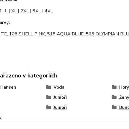
M | L | XL | 2XL | 3XL | 4XL
arvy:
TE, 103 SHELL PINK, 518 AQUA BLUE, 563 OLYMPIAN BLUE
zařazeno v kategoriích
 Hansen
Voda
Hory
Junioři
Žen
Junioři
Bun
y