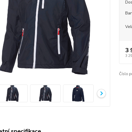
Dos
Bar
Vel
3 
3 2
Číslo p
tní specifikace