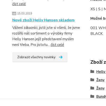
číst celé
XS | S | 
15.03.2019
Možné b
Nové zboží Helly Hansen skladem
001 WHI
Vážení zákazníci, jistě jste si všimli, že jsme
BLACK
rozšířili náš sortiment o výrobky firmy
Helly Hansen jejíž představení myslím
není třeba. Pro jistotu...
číst celé
Zobrazit všechny novinky
Zboží 
Helly
Ženy
Ženy
Bund