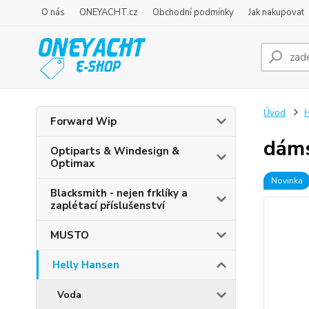
O nás
ONEYACHT.cz
Obchodní podmínky
Jak nakupovat
Úvod
H
Forward Wip
dám
Optiparts & Windesign &
Optimax
Novinka
Blacksmith - nejen frklíky a
zaplétací příslušenství
MUSTO
Helly Hansen
Voda