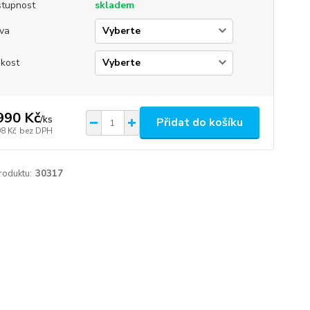
tupnost
skladem
va
ikost
990 Kč
/
ks
Přidat do košíku
98 Kč
bez DPH
roduktu:
30317