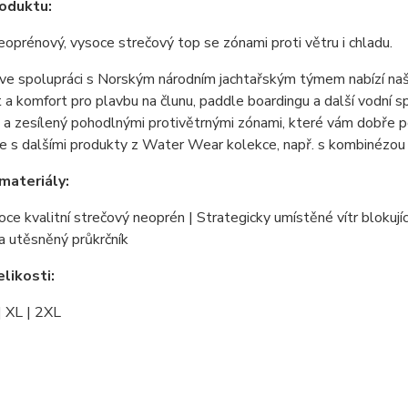
oduktu:
eoprénový, vysoce strečový top se zónami proti větru i chladu.
 ve spolupráci s Norským národním jachtařským týmem nabízí na
 a komfort pro plavbu na člunu, paddle boardingu a další vodní
 a zesílený pohodlnými protivětrnými zónami, které vám dobře 
e s dalšími produkty z Water Wear kolekce, např. s kombinézo
materiály:
e kvalitní strečový neoprén | Strategicky umístěné vítr blokujíc
a utěsněný průkrčník
likosti:
 | XL | 2XL