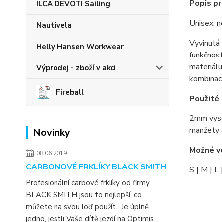
Popis pr
ILCA DEVOTI Sailing
Unisex, n
Nautivela
Vyvinutá
Helly Hansen Workwear
funkčnost
materiálu
Výprodej - zboží v akci
kombinac
Fireball
Použité 
2mm vysoc
manžety 
Novinky
Možné ve
08.06.2019
CARBONOVÉ FRKLÍKY BLACK SMITH
S | M | L
Profesionální carbové frklíky od firmy
BLACK SMITH jsou to nejlepší, co
můžete na svou loď použít. Je úplně
jedno, jestli Vaše dítě jezdí na Optimis...