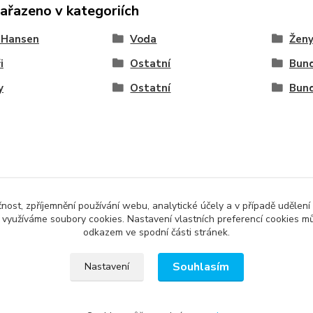
zařazeno v kategoriích
 Hansen
Voda
Žen
i
Ostatní
Bun
y
Ostatní
Bun
čnost, zpříjemnění používání webu, analytické účely a v případě udělení
y využíváme soubory cookies. Nastavení vlastních preferencí cookies mů
odkazem ve spodní části stránek.
Souhlasím
Nastavení