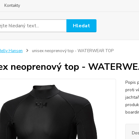
Kontakty
Hledat
elly Hansen
unisex neoprenový top - WATERWEAR TOP
sex neoprenový top - WATERW
Popis 
proti 
jachta
produk
boardi
Dos