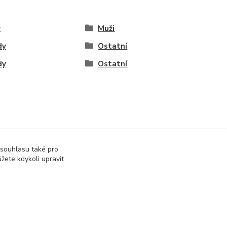
y
Muži
dy
Ostatní
dy
Ostatní
 souhlasu také pro
žete kdykoli upravit
správa webu
www.rweb.cz