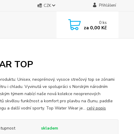
Přihlášení
CZK
0
ks
za
0,00 Kč
EAR TOP
produktu: Unisex, neoprénový, vysoce strečový top se zónami
větru i chladu. Vyvinutá ve spolupráci s Norským národním
řským týmem nabízí naše nová kolekce neoprenových
tů skvělou funkčnost a komfort pro plavbu na člunu, paddle
ngu a další vodní sporty. Top Water Wear je...
celý popis
tupnost
skladem