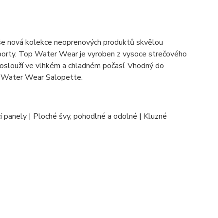
še nová kolekce neoprenových produktů skvělou
 sporty. Top Water Wear je vyroben z vysoce strečového
poslouží ve vlhkém a chladném počasí. Vhodný do
u Water Wear Salopette.
í panely | Ploché švy, pohodlné a odolné | Kluzné