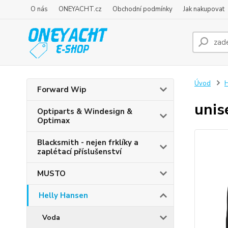
O nás
ONEYACHT.cz
Obchodní podmínky
Jak nakupovat
Úvod
H
Forward Wip
uni
Optiparts & Windesign &
Optimax
Blacksmith - nejen frklíky a
zaplétací příslušenství
MUSTO
Helly Hansen
Voda