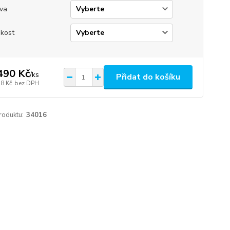
va
ikost
490 Kč
/
ks
Přidat do košíku
58 Kč
bez DPH
roduktu:
34016