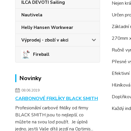
ILCA DEVOTI Sailing
Nejen krá
Určen pr
Nautivela
Základní 
Helly Hansen Workwear
270mm x
Výprodej - zboží v akci
Ručně vy
Fireball
Přesné v
Efektivní
Novinky
Hliníkov
08.06.2019
Doplňkov
CARBONOVÉ FRKLÍKY BLACK SMITH
Profesionální carbové frklíky od firmy
Každý ind
BLACK SMITH jsou to nejlepší, co
můžete na svou loď použít. Je úplně
jedno, jestli Vaše dítě jezdí na Optimis...