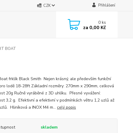
Přihlášení
CZK
0
ks
za
0,00 Kč
PORT BOAT
Boat frklík Black Smith Nejen krásný, ale především funkční
pro lodě 18-28ft Základní rozměry: 270mm x 290mm, celková
st 20g Ručně vyráběné z 3D uhlíku. Přesné vyvážení:
st 3,2 g. Efektivní a efektivní v podmínkách větru 1,2 uzlů až
uzlů. Hliníková a INOX M4 m...
celý popis
tupnost
skladem