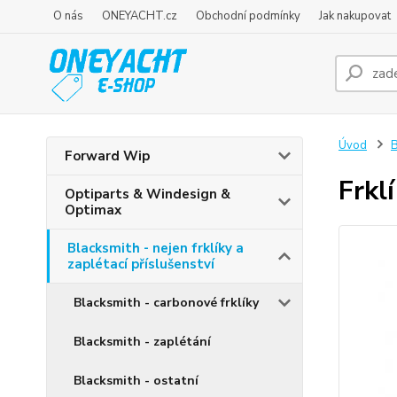
O nás
ONEYACHT.cz
Obchodní podmínky
Jak nakupovat
Úvod
B
Forward Wip
Frkl
Optiparts & Windesign &
Optimax
Blacksmith - nejen frklíky a
zaplétací příslušenství
Blacksmith - carbonové frklíky
Blacksmith - zaplétání
Blacksmith - ostatní