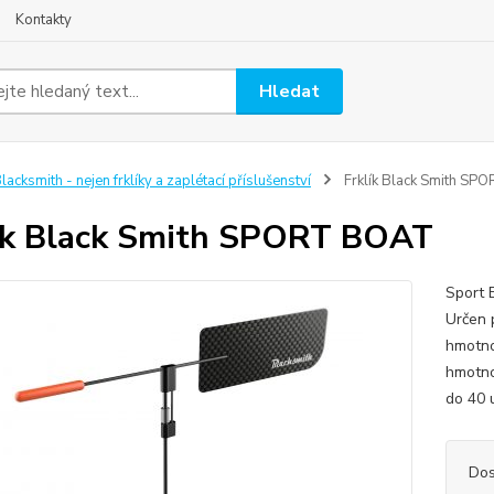
Kontakty
Hledat
lacksmith - nejen frklíky a zaplétací příslušenství
Frklík Black Smith S
ík Black Smith SPORT BOAT
Sport 
Určen 
hmotno
hmotno
do 40 
Dos