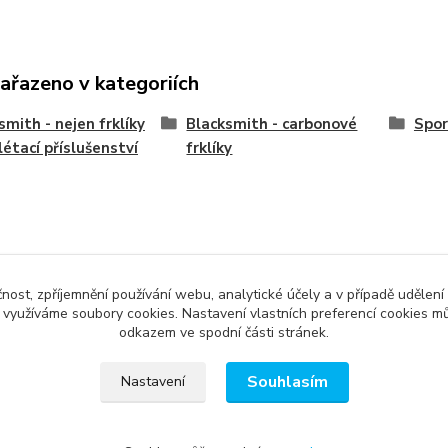
zařazeno v kategoriích
smith - nejen frklíky
Blacksmith - carbonové
Spo
létací příslušenství
frklíky
čnost, zpříjemnění používání webu, analytické účely a v případě udělení
y využíváme soubory cookies. Nastavení vlastních preferencí cookies mů
odkazem ve spodní části stránek.
Souhlasím
Nastavení