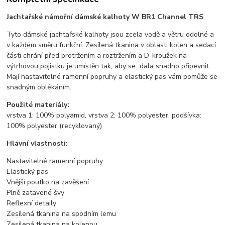
Jachtařské námořní dámské kalhoty W BR1 Channel TRS
Tyto dámské jachtařské kalhoty jsou zcela vodě a větru odolné a
v každém směru funkční. Zesílená tkanina v oblasti kolen a sedací
části chrání před protržením a roztržením a D-kroužek na
výtrhovou pojistku je umístěn tak, aby se dala snadno připevnit.
Mají nastavitelné ramenní popruhy a elastický pas vám pomůže se
snadným oblékáním.
Použité materiály:
vrstva 1: 100% polyamid, vrstva 2: 100% polyester, podšívka:
100% polyester (recyklovaný)
Hlavní vlastnosti:
Nastavitelné ramenní popruhy
Elastický pas
Vnější poutko na zavěšení
Plně zatavené švy
Reflexní detaily
Zesílená tkanina na spodním lemu
Zesílená tkanina na kolenou