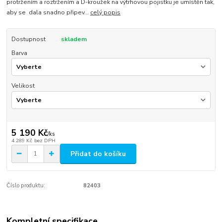
protržením a roztržením a D-kroužek na výtrhovou pojistku je umístěn tak,
aby se dala snadno připev...
celý popis
Dostupnost
skladem
Barva
Velikost
5 190 Kč
/
ks
4 289 Kč
bez DPH
Přidat do košíku
Číslo produktu:
82403
Kompletní specifikace