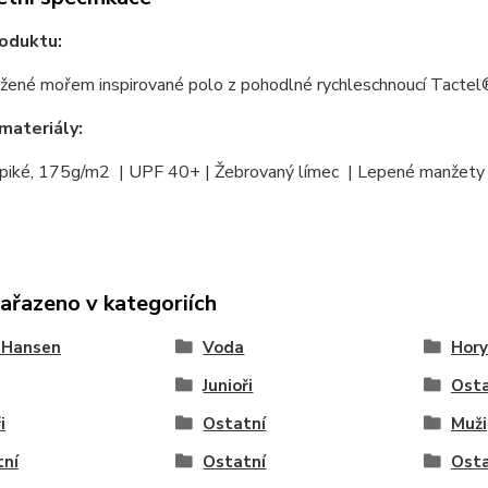
oduktu:
ižené mořem inspirované polo z pohodlné rychleschnoucí Tactel®
materiály:
piké, 175g/m2 | UPF 40+ | Žebrovaný límec | Lepené manžety
zařazeno v kategoriích
 Hansen
Voda
Hory
Junioři
Osta
i
Ostatní
Muži
tní
Ostatní
Osta