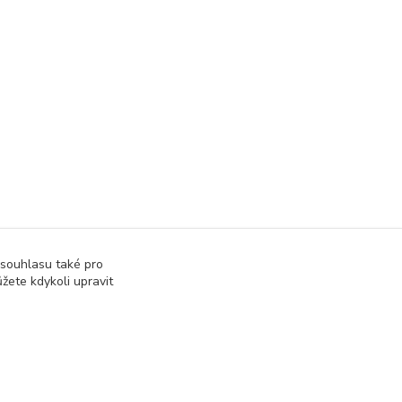
 souhlasu také pro
žete kdykoli upravit
správa webu
www.rweb.cz