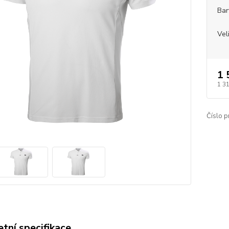
Bar
Vel
1 
1 3
Číslo p
tní specifikace