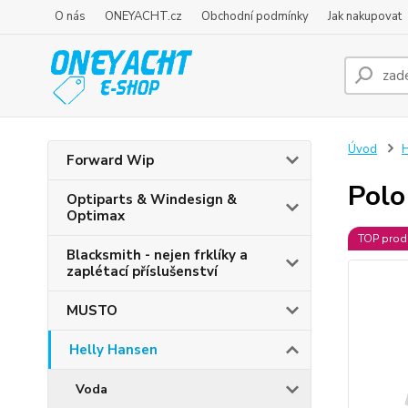
O nás
ONEYACHT.cz
Obchodní podmínky
Jak nakupovat
Úvod
H
Forward Wip
Polo
Optiparts & Windesign &
Optimax
TOP prod
Blacksmith - nejen frklíky a
zaplétací příslušenství
MUSTO
Helly Hansen
Voda