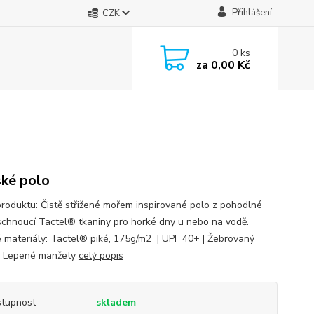
Přihlášení
CZK
0
ks
za
0,00 Kč
ké polo
produktu: Čistě střižené mořem inspirované polo z pohodlné
schnoucí Tactel® tkaniny pro horké dny u nebo na vodě.
é materiály: Tactel® piké, 175g/m2 | UPF 40+ | Žebrovaný
| Lepené manžety
celý popis
tupnost
skladem