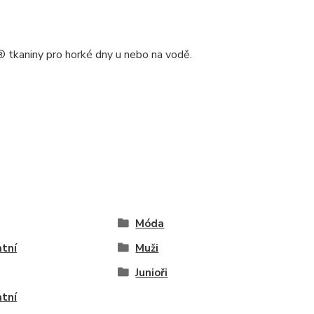
 tkaniny pro horké dny u nebo na vodě.
Móda
tní
Muži
Junioři
tní