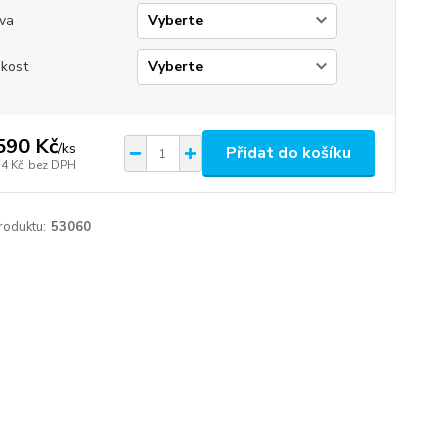
va
ikost
590 Kč
/
ks
Přidat do košíku
14 Kč
bez DPH
roduktu:
53060