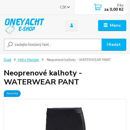
0
ks
CZK
za
0,00 Kč
Menu
Hledat
Úvod
Helly Hansen
Neoprenové kalhoty - WATERWEAR PANT
Neoprenové kalhoty -
WATERWEAR PANT
Novinka