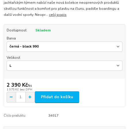
jachtařským týmem nabízí naše nová kolekce neoprenových produktů
skvělou funkčnost a komfort pro plavbu na člunu, paddle boardingu a
další vodní sporty. Neopr...
celý popis
Dostupnost
Skladem
Barva
Velikost
2 390 Kč
/
ks
1 975 Kč
bez DPH
Přidat do košíku
Číslo produktu:
34017