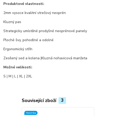
Produktové vlastnosti:
2mm vysoce kvalitní strečový neoprén
Kluzný pas
Strategicky umístěné prodyšné neoprénové panely
Ploché švy, pohodlné a odolné
Ergonomický střih
Zesílený sed a kolena |Kluzná nohavicová manžeta
Možné velikosti:
S | M | L | XL | 2XL
Související zboží
3
Novinka