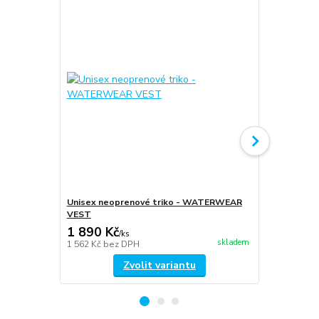
Unisex neoprenové triko - WATERWEAR
unisex neo
VEST
TOP
1 890 Kč
2 490 Kč
/
ks
skladem
1 562 Kč
bez DPH
2 058 Kč
bez
Zvolit variantu