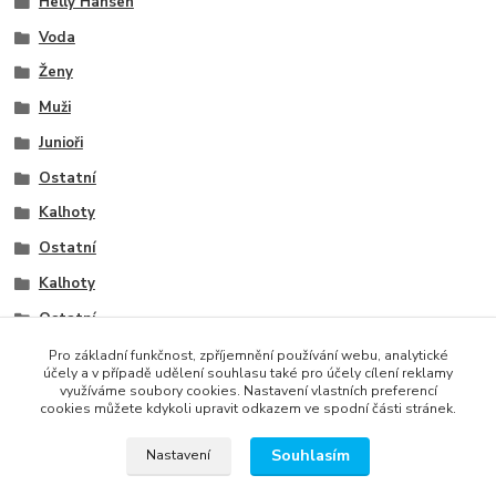
Helly Hansen
Voda
Ženy
Muži
Junioři
Ostatní
Kalhoty
Ostatní
Kalhoty
Ostatní
Kalhoty
Pro základní funkčnost, zpříjemnění používání webu, analytické
účely a v případě udělení souhlasu také pro účely cílení reklamy
využíváme soubory cookies. Nastavení vlastních preferencí
cookies můžete kdykoli upravit odkazem ve spodní části stránek.
Souhlasím
Nastavení
správa webu
www.rweb.cz