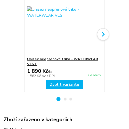
Unisex neoprenové triko - WATERWEAR
unisex neo
VEST
TOP
1 890 Kč
2 490 Kč
/
ks
skladem
1 562 Kč
bez DPH
2 058 Kč
bez
Zvolit variantu
Zboží zařazeno v kategoriích