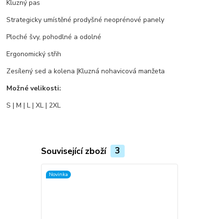
Kluzný pas
Strategicky umístěné prodyšné neoprénové panely
Ploché švy, pohodlné a odolné
Ergonomický střih
Zesílený sed a kolena |Kluzná nohavicová manžeta
Možné velikosti:
S | M | L | XL | 2XL
Související zboží
3
Novinka