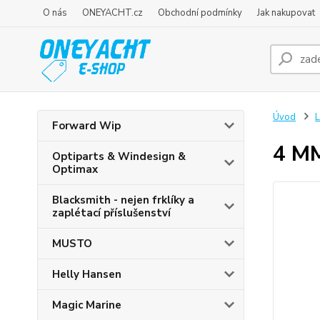
O nás
ONEYACHT.cz
Obchodní podmínky
Jak nakupovat
Úvod
L
Forward Wip
4 M
Optiparts & Windesign &
Optimax
Blacksmith - nejen frklíky a
zaplétací příslušenství
MUSTO
Helly Hansen
Magic Marine