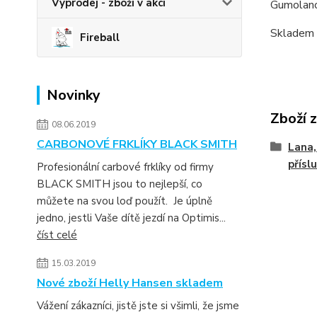
Výprodej - zboží v akci
Gumolano,
Skladem
Fireball
Novinky
Zboží 
08.06.2019
CARBONOVÉ FRKLÍKY BLACK SMITH
Lana,
přísl
Profesionální carbové frklíky od firmy
BLACK SMITH jsou to nejlepší, co
můžete na svou loď použít. Je úplně
jedno, jestli Vaše dítě jezdí na Optimis...
číst celé
15.03.2019
Nové zboží Helly Hansen skladem
Vážení zákazníci, jistě jste si všimli, že jsme