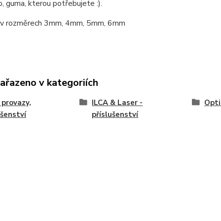
 guma, kterou potřebujete :).
 v rozměrech 3mm, 4mm, 5mm, 6mm
zařazeno v kategoriích
 provazy,
ILCA & Laser -
Opti
ušenství
příslušenství