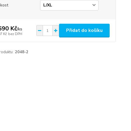
ikost
690 Kč
/
ks
Přidat do košíku
97 Kč
bez DPH
roduktu:
2048-2