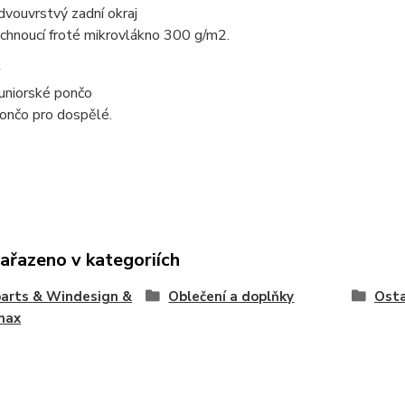
 dvouvrstvý zadní okraj
chnoucí froté mikrovlákno 300 g/m2.
uniorské pončo
ončo pro dospělé.
zařazeno v kategoriích
arts & Windesign &
Oblečení a doplňky
Osta
max