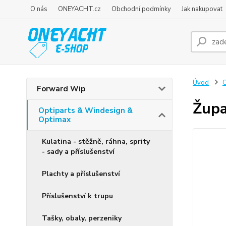
O nás
ONEYACHT.cz
Obchodní podmínky
Jak nakupovat
Úvod
O
Forward Wip
Župa
Optiparts & Windesign &
Optimax
Kulatina - stěžně, ráhna, sprity
- sady a příslušenství
Plachty a příslušenství
Příslušenství k trupu
Tašky, obaly, perzeniky