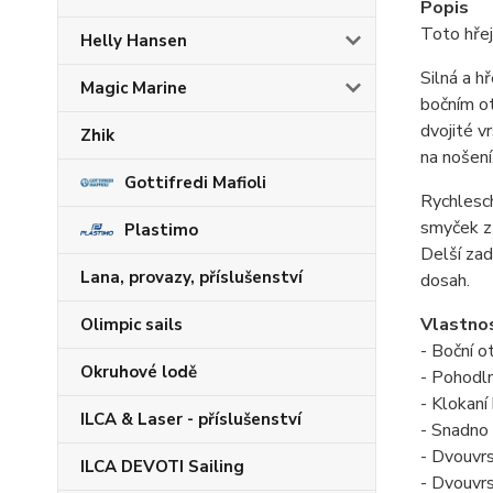
Popis
Toto hřej
Helly Hansen
Silná a h
Magic Marine
bočním ot
dvojité v
Zhik
na nošení
Gottifredi Mafioli
Rychlesch
smyček z 
Plastimo
Delší zad
Lana, provazy, příslušenství
dosah.
Vlastno
Olimpic sails
- Boční o
Okruhové lodě
- Pohodln
- Klokaní
ILCA & Laser - příslušenství
- Snadno
- Dvouvr
ILCA DEVOTI Sailing
- Dvouvr