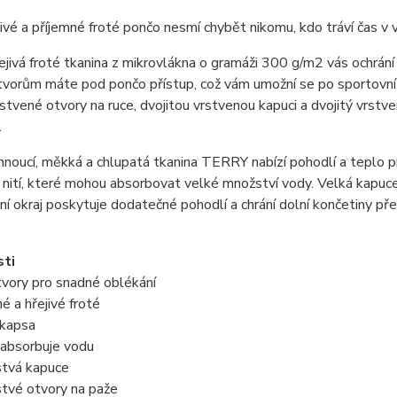
ivé a příjemné froté pončo nesmí chybět nikomu, kdo tráví čas v vo
řejivá froté tkanina z mikrovlákna o gramáži 300 g/m2 vás ochrá
vorům máte pod pončo přístup, což vám umožní se po sportovní 
rstvené otvory na ruce, dvojitou vrstvenou kapuci a dvojitý vrstv
.
noucí, měkká a chlupatá tkanina TERRY nabízí pohodlí a teplo pr
nití, které mohou absorbovat velké množství vody. Velká kapuce
ní okraj poskytuje dodatečné pohodlí a chrání dolní končetiny př
sti
tvory pro snadné oblékání
é a hřejivé froté
 kapsa
 absorbuje vodu
stvá kapuce
stvé otvory na paže