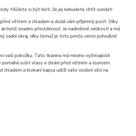
dy. Můžete si být histi, že jej nebudete chtít sundat!
ní před větrem a chladem a dodá vám příjemný pocit. Díky
aktivitě snadno převléknout. Je nadměrné velikosti a má
ený zadní okraj, díky čemuž je toto pončo velmi pohodlné
o vaši pokožku. Tato tkanina má mnoho vyčnívajících
 pomáhá sušit vlasy a chrání před větrem a sluncem.
ed chladem a klokaní kapsa udrží vaše osobní věci na