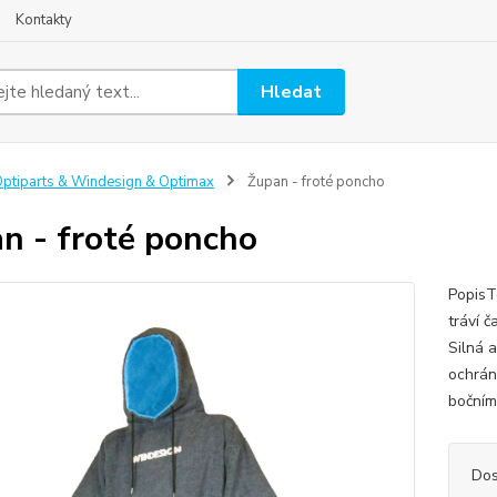
Kontakty
Hledat
ptiparts & Windesign & Optimax
Župan - froté poncho
n - froté poncho
PopisT
tráví č
Silná 
ochrán
bočním
Dos