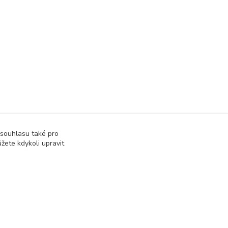
 souhlasu také pro
žete kdykoli upravit
správa webu
www.rweb.cz
Vytvořeno na
Eshop-rychle.cz