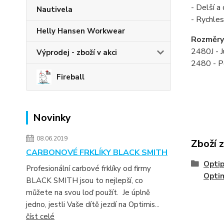
- Delší a
Nautivela
- Rychles
Helly Hansen Workwear
Rozměry
2480J - J
Výprodej - zboží v akci
2480 - P
Fireball
Novinky
08.06.2019
Zboží 
CARBONOVÉ FRKLÍKY BLACK SMITH
Optip
Profesionální carbové frklíky od firmy
Opti
BLACK SMITH jsou to nejlepší, co
můžete na svou loď použít. Je úplně
jedno, jestli Vaše dítě jezdí na Optimis...
číst celé