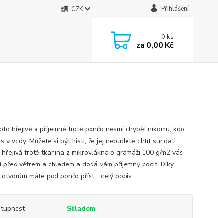
Přihlášení
CZK
0
ks
za
0,00 Kč
oto hřejivé a příjemné froté pončo nesmí chybět nikomu, kdo
as v vody. Můžete si být histi, že jej nebudete chtít sundat!
a hřejivá froté tkanina z mikrovlákna o gramáži 300 g/m2 vás
í před větrem a chladem a dodá vám příjemný pocit. Díky
 otvorům máte pod pončo příst...
celý popis
tupnost
Skladem