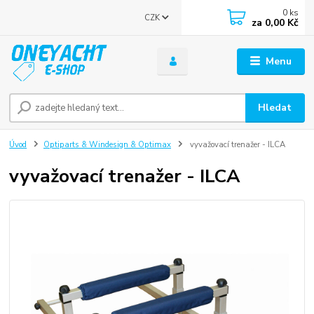
0
ks
CZK
za
0,00 Kč
Menu
Hledat
Úvod
Optiparts & Windesign & Optimax
vyvažovací trenažer - ILCA
vyvažovací trenažer - ILCA