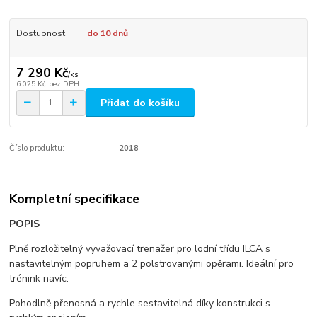
Dostupnost
do 10 dnů
7 290 Kč
/
ks
6 025 Kč
bez DPH
Přidat do košíku
Číslo produktu:
2018
Kompletní specifikace
POPIS
Plně rozložitelný vyvažovací trenažer pro lodní třídu ILCA s
nastavitelným popruhem a 2 polstrovanými opěrami. Ideální pro
trénink navíc.
Pohodlně přenosná a rychle sestavitelná díky konstrukci s