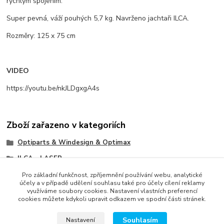
rychlým spojením.
Super pevná, váží pouhých 5,7 kg. Navrženo jachtaři ILCA.
Rozměry: 125 x 75 cm
VIDEO
https://youtu.be/nkJLDgxgA4s
Zboží zařazeno v kategoriích
Optiparts & Windesign & Optimax
ILCA - LASER
Ostatní
Pro základní funkčnost, zpříjemnění používání webu, analytické
účely a v případě udělení souhlasu také pro účely cílení reklamy
využíváme soubory cookies. Nastavení vlastních preferencí
cookies můžete kdykoli upravit odkazem ve spodní části stránek.
Souhlasím
Nastavení