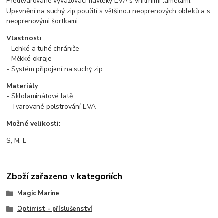
Předtvarované vyvažovací návleky EVA s vnitřními lamelami.
Upevnění na suchý zip použití s většinou neoprenových obleků a s
neoprenovými šortkami
Vlastnosti
- Lehké a tuhé chrániče
- Měkké okraje
- Systém připojení na suchý zip
Materiály
- Sklolaminátové latě
- Tvarované polstrování EVA
Možné velikosti:
S, M, L
Zboží zařazeno v kategoriích
Magic Marine
Optimist - příslušenství