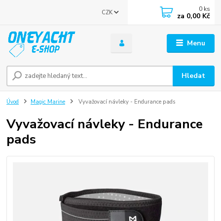
0
ks
CZK
za
0,00 Kč
Menu
Hledat
Úvod
Magic Marine
Vyvažovací návleky - Endurance pads
Vyvažovací návleky - Endurance
pads