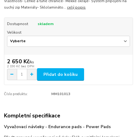
Vlastnosti- Lehké a tuhé chrániče- Měkké okraje- Systém připojení na
suchý zip Materiály- Sklolamináto...
celý popis
Dostupnost
skladem
Velikost
2 650 Kč
/
ks
2 190 Kč
bez DPH
Přidat do košíku
Číslo produktu:
MM101013
Kompletní specifikace
Vyvažovací návleky - Endurance pads - Power Pads