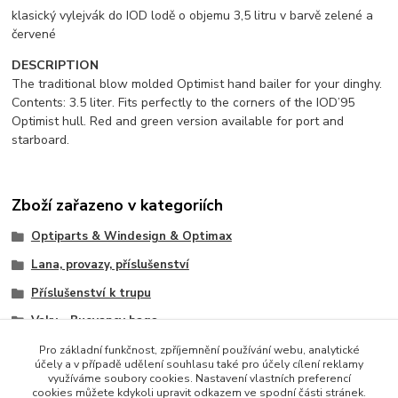
klasický vylejvák do IOD lodě o objemu 3,5 litru v barvě zelené a
červené
DESCRIPTION
The traditional blow molded Optimist hand bailer for your dinghy.
Contents: 3.5 liter. Fits perfectly to the corners of the IOD’95
Optimist hull. Red and green version available for port and
starboard.
Zboží zařazeno v kategoriích
Optiparts & Windesign & Optimax
Lana, provazy, příslušenství
Příslušenství k trupu
Vaky - Buoyancy bags
Ostatní
Pro základní funkčnost, zpříjemnění používání webu, analytické
účely a v případě udělení souhlasu také pro účely cílení reklamy
využíváme soubory cookies. Nastavení vlastních preferencí
cookies můžete kdykoli upravit odkazem ve spodní části stránek.