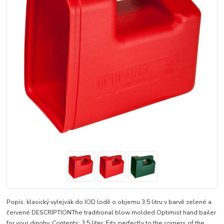
Popis: klasický vylejvák do IOD lodě o objemu 3,5 litru v barvě zelené a
červené DESCRIPTIONThe traditional blow molded Optimist hand bailer
for your dinghy. Contents: 3.5 liter. Fits perfectly to the corners of the