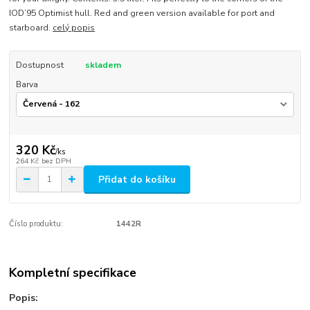
IOD’95 Optimist hull. Red and green version available for port and
starboard.
celý popis
Dostupnost
skladem
Barva
320 Kč
/
ks
264 Kč
bez DPH
Přidat do košíku
Číslo produktu:
1442R
Kompletní specifikace
Popis: