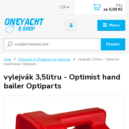
0
ks
CZK
za
0,00 Kč
Menu
Hledat
Úvod
Optiparts & Windesign & Optimax
vylejvák 3,5litru - Optimist
hand bailer Optiparts
vylejvák 3,5litru - Optimist hand
bailer Optiparts