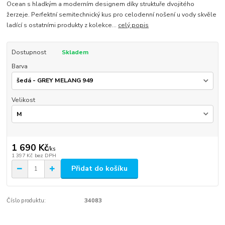
Ocean s hladkým a moderním designem díky struktuře dvojitého
žerzeje. Perfektní semitechnický kus pro celodenní nošení u vody skvěle
ladící s ostatními produkty z kolekce...
celý popis
Dostupnost
Skladem
Barva
Velikost
1 690 Kč
/
ks
1 397 Kč
bez DPH
Přidat do košíku
Číslo produktu:
34083