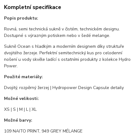
Kompletní specifikace
Popis produktu:
Rovná, semi technická sukně v čistém, technickém designu.
Dostupné s výrazným potiskem nebo v šedé melange.
Sukně Ocean s hladkým a moderním designem díky struktuře
dvojitého žerzeje. Perfektní semitechnický kus pro celodenní
nošení u vody skvěle ladící s ostatními produkty z kolekce Hydro
Power.
Použité materiály:
Dvojitý, rozpěrný žerzej | Hydropower Design Capsule detaily
Možné velikosti:
XS | S | M | L | XL
Možné barvy:
109 NAITO PRINT, 949 GREY MÉLANGE