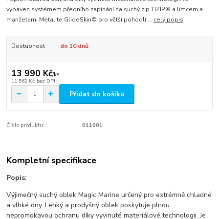
vybaven systémem předního zapínání na suchý zip TIZIP® a límcem a
manžetami Metalite GlideSkin© pro větší pohodlí ...
celý popis
Dostupnost
do 10 dnů
13 990 Kč
/
ks
11 562 Kč
bez DPH
Přidat do košíku
Číslo produktu:
011001
Kompletní specifikace
Popis:
Výjimečný suchý oblek Magic Marine určený pro extrémně chladné
a vlhké dny. Lehký a prodyšný oblek poskytuje plnou
nepromokavou ochranu díky vyvinuté materiálové technologii. Je