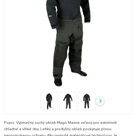
Popis: Výjimečný suchý oblek Magic Marine určený pro extrémně
chladné a vlhké dny. Lehký a prodyšný oblek poskytuje plnou
nepromokavou ochranu díky vyvinuté materiálové technologii. Je