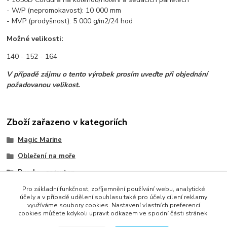
- W/P (nepromokavost): 10 000 mm
- MVP (prodyšnost): 5 000 g/m2/24 hod
Možné velikosti:
140 - 152 - 164
V případě zájmu o tento výrobek prosím uveďte při objednání
požadovanou velikost.
Zboží zařazeno v kategoriích
Magic Marine
Oblečení na moře
Bundy - spraytop
Sucháče + spodní vrstva
Pro základní funkčnost, zpříjemnění používání webu, analytické
účely a v případě udělení souhlasu také pro účely cílení reklamy
využíváme soubory cookies. Nastavení vlastních preferencí
cookies můžete kdykoli upravit odkazem ve spodní části stránek.