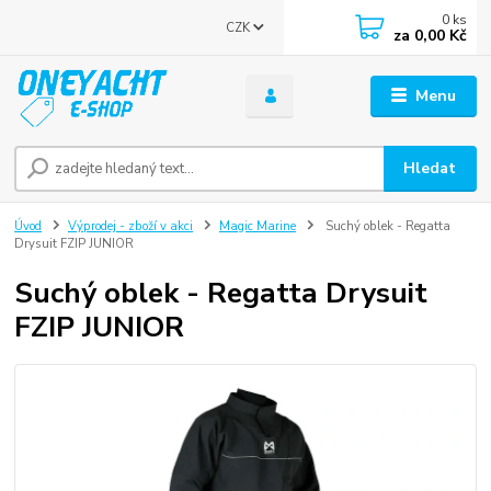
0
ks
CZK
za
0,00 Kč
Menu
Hledat
Úvod
Výprodej - zboží v akci
Magic Marine
Suchý oblek - Regatta
Drysuit FZIP JUNIOR
Suchý oblek - Regatta Drysuit
FZIP JUNIOR