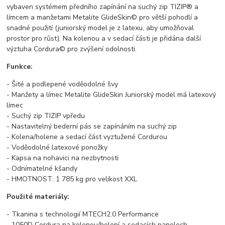
vybaven systémem předního zapínání na suchý zip TIZIP® a
límcem a manžetami Metalite GlideSkin© pro větší pohodlí a
snadné použití (juniorský model je z latexu, aby umožňoval
prostor pro růst). Na kolenou a v sedací části je přidána další
výztuha Cordura© pro zvýšení odolnosti.
Funkce:
- Šité a podlepené voděodolné švy
- Manžety a límec Metalite GlideSkin Juniorský model má latexový
límec
- Suchý zip TIZIP vpředu
- Nastavitelný bederní pás se zapínáním na suchý zip
- Kolena/holene a sedací část vyztužené Cordurou
- Voděodolné latexové ponožky
- Kapsa na nohavici na nezbytnosti
- Odnímatelné kšandy
- HMOTNOST: 1 785 kg pro velikost XXL
Použité materiály:
- Tkanina s technologií MTECH2.0 Performance
- 1050D Cordura na kolenou/holení a sedacích panelech