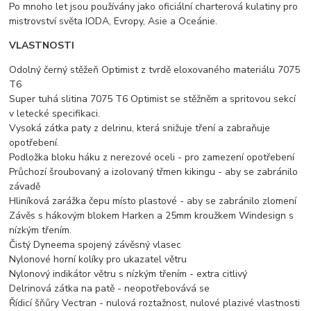
Po mnoho let jsou používány jako oficiální charterová kulatiny pro
mistrovství světa IODA, Evropy, Asie a Oceánie.
VLASTNOSTI
Odolný černý stěžeň Optimist z tvrdě eloxovaného materiálu 7075
T6
Super tuhá slitina 7075 T6 Optimist se stěžněm a spritovou sekcí
v letecké specifikaci.
Vysoká zátka paty z delrinu, která snižuje tření a zabraňuje
opotřebení.
Podložka bloku háku z nerezové oceli - pro zamezení opotřebení
Průchozí šroubovaný a izolovaný třmen kikingu - aby se zabránilo
závadě
Hliníková zarážka čepu místo plastové - aby se zabránilo zlomení
Závěs s hákovým blokem Harken a 25mm kroužkem Windesign s
nízkým třením.
Čistý Dyneema spojený závěsný vlasec
Nylonové horní kolíky pro ukazatel větru
Nylonový indikátor větru s nízkým třením - extra citlivý
Delrinová zátka na patě - neopotřebovává se
Řídicí šňůry Vectran - nulová roztažnost, nulové plazivé vlastnosti