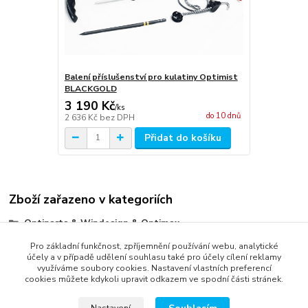
Balení příslušenství pro kulatiny Optimist
BLACKGOLD
3 190 Kč
/
ks
do 10 dnů
2 636 Kč
bez DPH
Přidat do košíku
Zboží zařazeno v kategoriích
Optiparts & Windesign & Optimax
Kulatina - stěžně, ráhna, sprity - sady a příslušenství
Pro základní funkčnost, zpříjemnění používání webu, analytické
účely a v případě udělení souhlasu také pro účely cílení reklamy
využíváme soubory cookies. Nastavení vlastních preferencí
cookies můžete kdykoli upravit odkazem ve spodní části stránek.