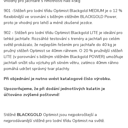
vhodný pro jachtaře s hmotností nad 45kg
901 -Stěžeň pro lodní třídu Optimist Blackgold MEDIUM je o 12 %
flexibilnější ve srovnání s běžným stěžněm BLACKGOLD Power,
proto je vhodný pro lehčí a méně zkušené jezdce.
902 - Stěžeň pro lodní třídu Optimist Blackgold LITE je ideální pro
lehké jachtaře. Rozsáhlé testování s trenéry a jachtaři po celém
světě prokázalo, že nejlepším řešením pro jachtaře do 40 kg je
pružný stěžeň Optimist se 40mm ráhnem. O 20 % pružnější stěžeň
LITE (v porovnání s běžným stěžněm Blackgold POWER) umožňuje
jachtaři snížit sílu výztuhy při silném větru, zatímco 40mm ráhno
pomáhá udržet správný tvar plachty.
Při objednání je nutno uvést katalogové číslo výrobku.
Upozorňujeme, že při dodání jednotlivých kulatin je
účtováno zvýšené poštovné!
Stěžně
BLACKGOLD
Optimist jsou nejpokročilejší a
nejprodávanější stěžně pro lodní třídu Optimist na světě.