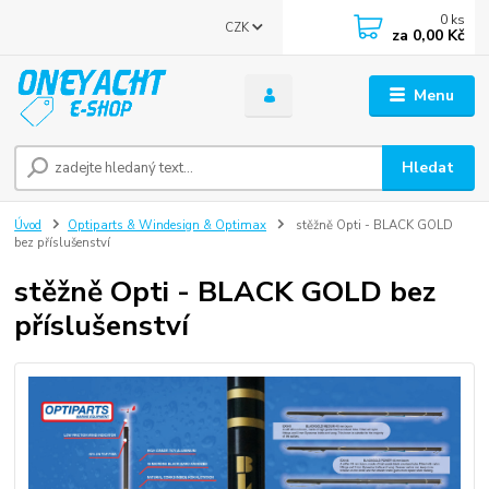
0
ks
CZK
za
0,00 Kč
Menu
Hledat
Úvod
Optiparts & Windesign & Optimax
stěžně Opti - BLACK GOLD
bez příslušenství
stěžně Opti - BLACK GOLD bez
příslušenství