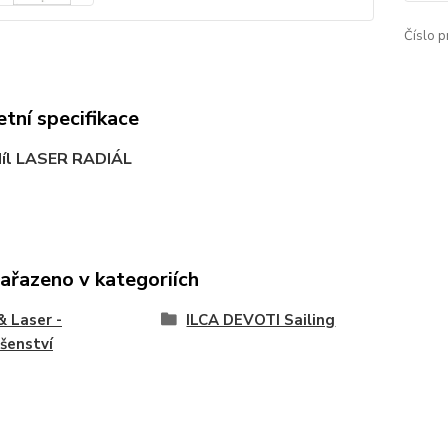
Číslo p
tní specifikace
díl LASER RADIÁL
zařazeno v kategoriích
& Laser -
ILCA DEVOTI Sailing
ušenství