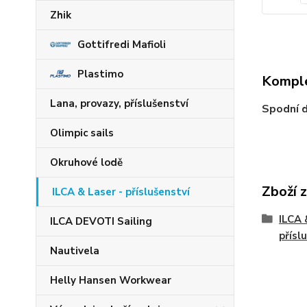
Zhik
Gottifredi Mafioli
Plastimo
Komple
Lana, provazy, příslušenství
Spodní 
Olimpic sails
Okruhové lodě
Zboží 
ILCA & Laser - příslušenství
ILCA 
ILCA DEVOTI Sailing
přísl
Nautivela
Helly Hansen Workwear