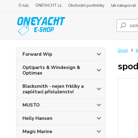
O nás
ONEYACHT.cz
Obchodní podmínky
Jak nakupovat
Úvod
I
Forward Wip
spod
Optiparts & Windesign &
Optimax
Blacksmith - nejen frklíky a
zaplétací příslušenství
MUSTO
Helly Hansen
Magic Marine