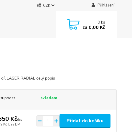
Přihlášení
CZK
0
ks
za
0,00 Kč
 díl LASER RADIÁL
celý popis
tupnost
skladem
650 Kč
/
ks
Přidat do košíku
69 Kč
bez DPH