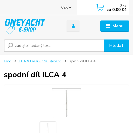
0
ks
CZK
za
0,00 Kč
Menu
Hledat
Úvod
ILCA & Laser - příslušenství
spodní díl ILCA 4
spodní díl ILCA 4