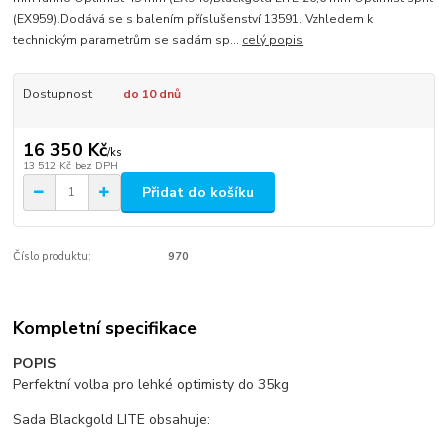
(EX959).Dodává se s balením příslušenství 13591. Vzhledem k
technickým parametrům se sadám sp...
celý popis
Dostupnost
do 10 dnů
16 350 Kč
/
ks
13 512 Kč
bez DPH
Přidat do košíku
Číslo produktu:
970
Kompletní specifikace
POPIS
Perfektní volba pro lehké optimisty do 35kg
Sada Blackgold LITE obsahuje: