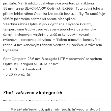
jachtaře. Menší udidlo poskytuje více prostoru při náklonu.
55 mm ráhno BLACKMAX™ Optimist (EX955). Toto velmi tuhé a
přitom lehké ráhno Optimist lze použít bez uzdečky. To umožňuje
větším jachtařům přistát při obratu více vpředu.
Všechna ráhna Optimist jsou vyrobena z vysoce kvalitní,
temperované trubky. Jsou vybaveny popruhy s pevnými oky,
černým nylonovým vnitřním a vnějším koncovým kováním,
nylonovou koncovou úchytkou, měřidlem trimování koncového
ráhna, 4 mm koncovým ráhnem Vectran a uzdečkou a závěsem
Dyneema.
Sprit Optiparts 26,6 mm Blackgold LITE v porovnání se spritem
Optimist Blackgold MEDIUM 27 mm:
- O 15 % nižší hmotnost
- o 20 % pružnější
Zboží zařazeno v kategoriích
Optiparts & Windesign & Optimax
Kulatina - stěžně, ráhna, sprity - sady a příslušenství
Pro základní funkčnost, zpříjemnění používání webu, analytické