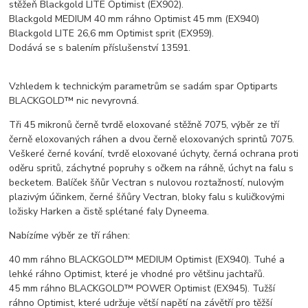
stěžeň Blackgold LITE Optimist (EX902).
Blackgold MEDIUM 40 mm ráhno Optimist 45 mm (EX940)
Blackgold LITE 26,6 mm Optimist sprit (EX959).
Dodává se s balením příslušenství 13591.
Vzhledem k technickým parametrům se sadám spar Optiparts
BLACKGOLD™ nic nevyrovná.
Tři 45 mikronů černě tvrdě eloxované stěžně 7075, výběr ze tří
černě eloxovaných ráhen a dvou černě eloxovaných sprintů 7075.
Veškeré černé kování, tvrdě eloxované úchyty, černá ochrana proti
oděru spritů, záchytné popruhy s očkem na ráhně, úchyt na falu s
becketem. Balíček šňůr Vectran s nulovou roztažností, nulovým
plazivým účinkem, černé šňůry Vectran, bloky falu s kuličkovými
ložisky Harken a čistě splétané faly Dyneema.
Nabízíme výběr ze tří ráhen:
40 mm ráhno BLACKGOLD™ MEDIUM Optimist (EX940). Tuhé a
lehké ráhno Optimist, které je vhodné pro většinu jachtařů.
45 mm ráhno BLACKGOLD™ POWER Optimist (EX945). Tužší
ráhno Optimist, které udržuje větší napětí na závětří pro těžší