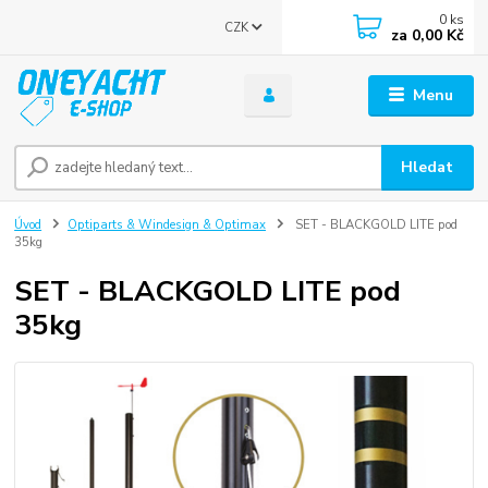
0
ks
CZK
za
0,00 Kč
Menu
Hledat
Úvod
Optiparts & Windesign & Optimax
SET - BLACKGOLD LITE pod
35kg
SET - BLACKGOLD LITE pod
35kg