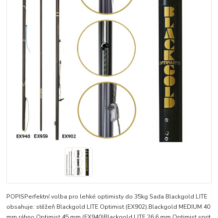
POPISPerfektní volba pro lehké optimisty do 35kg Sada Blackgold LITE
obsahuje: stěžeň Blackgold LITE Optimist (EX902).Blackgold MEDIUM 40
mm ráhno Optimist 45 mm (EX940)Blackgold LITE 26,6 mm Optimist sprit