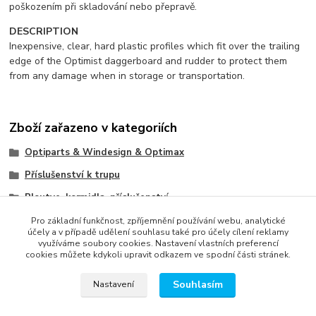
poškozením při skladování nebo přepravě.
DESCRIPTION
Inexpensive, clear, hard plastic profiles which fit over the trailing
edge of the Optimist daggerboard and rudder to protect them
from any damage when in storage or transportation.
Zboží zařazeno v kategoriích
Optiparts & Windesign & Optimax
Příslušenství k trupu
Ploutve, kormidla, příslušenství
Ostatní
Pro základní funkčnost, zpříjemnění používání webu, analytické
účely a v případě udělení souhlasu také pro účely cílení reklamy
využíváme soubory cookies. Nastavení vlastních preferencí
cookies můžete kdykoli upravit odkazem ve spodní části stránek.
Souhlasím
Nastavení
správa webu
www.rweb.cz