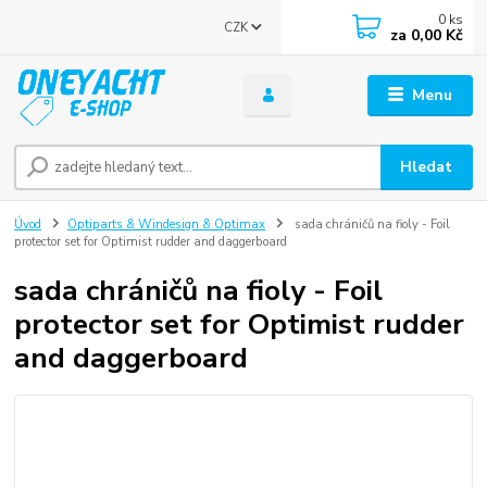
0
ks
CZK
za
0,00 Kč
Menu
Hledat
Úvod
Optiparts & Windesign & Optimax
sada chráničů na fioly - Foil
protector set for Optimist rudder and daggerboard
sada chráničů na fioly - Foil
protector set for Optimist rudder
and daggerboard