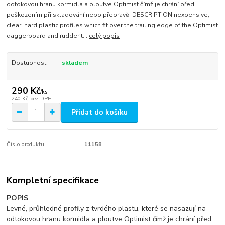
odtokovou hranu kormidla a ploutve Optimist čímž je chrání před
poškozením při skladování nebo přepravě. DESCRIPTIONInexpensive,
clear, hard plastic profiles which fit over the trailing edge of the Optimist
daggerboard and rudder t...
celý popis
Dostupnost
skladem
290 Kč
/
ks
240 Kč
bez DPH
Přidat do košíku
Číslo produktu:
11158
Kompletní specifikace
POPIS
Levné, průhledné profily z tvrdého plastu, které se nasazují na
odtokovou hranu kormidla a ploutve Optimist čímž je chrání před