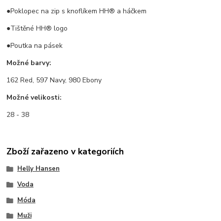
●Poklopec na zip s knoflíkem HH® a háčkem
●Tištěné HH® logo
●Poutka na pásek
Možné barvy:
162 Red, 597 Navy, 980 Ebony
Možné velikosti:
28 - 38
Zboží zařazeno v kategoriích
Helly Hansen
Voda
Móda
Muži