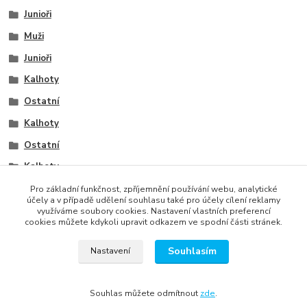
Junioři
Muži
Junioři
Kalhoty
Ostatní
Kalhoty
Ostatní
Kalhoty
Ostatní
Pro základní funkčnost, zpříjemnění používání webu, analytické
účely a v případě udělení souhlasu také pro účely cílení reklamy
využíváme soubory cookies. Nastavení vlastních preferencí
cookies můžete kdykoli upravit odkazem ve spodní části stránek.
Souhlasím
Nastavení
správa webu
www.rweb.cz
Souhlas můžete odmítnout
zde
.
Vytvořeno na
Eshop-rychle.cz