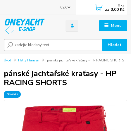
0
ks
CZK
za
0,00 Kč
Menu
Hledat
Úvod
Helly Hansen
pánské jachtařské kraťasy - HP RACING SHORTS
pánské jachtařské kraťasy - HP
RACING SHORTS
Novinka