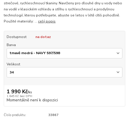
strečové, rychleschnoucí tkaniny. Navrženy pro dlouhé dny u vody nebo
na vodě v klasickém vzhledu a střihu s rychleschnoucí a prodyšnou
technologií, kterou potřebujete, abyste se letos v létě cítili pohodlně.
Použité materiály: ...
celý popis
Dostupnost
na dotaz
Barva
Velikost
1 990 Kč
/
ks
1 645 Kč
bez DPH
Momentálně není k dispozici
Číslo produktu:
33867