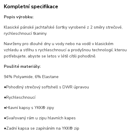
Kompletní specifikace
Popis výrobku:
Klasické pánské jachtařské šortky vyrobené z 2 směry strečové,
rychleschnoucí tkaniny.
Navrženy pro dlouhé dny u vody nebo na vodě v klasickém
vzhledu a střihu s rychleschnoucí a prodyšnou technologií, kterou
potřebujete, abyste se letos v létě cítili pohodlně.
Použité materiály:
94% Polyamide, 6% Elastane
●Pohodlný strečový softshell s DWR úpravou
●Rychleschnoucí
●Hlavní kapsy s YKK® zipy
●Svařovaný rám u zipu hlavních kapes
●Zadní kapsa se zapínáním na YKK® zip