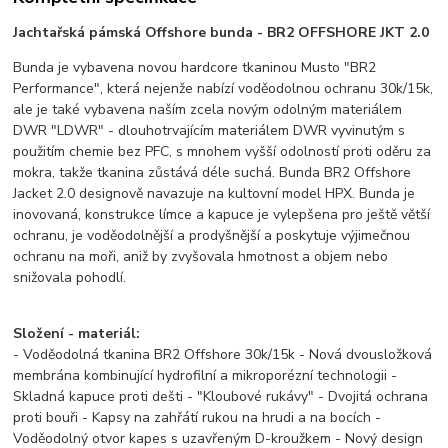
Jachtařská pámská Offshore bunda - BR2 OFFSHORE JKT 2.0
Bunda je vybavena novou hardcore tkaninou Musto "BR2
Performance", která nejenže nabízí voděodolnou ochranu 30k/15k,
ale je také vybavena naším zcela novým odolným materiálem
DWR "LDWR" - dlouhotrvajícím materiálem DWR vyvinutým s
použitím chemie bez PFC, s mnohem vyšší odolností proti oděru za
mokra, takže tkanina zůstává déle suchá. Bunda BR2 Offshore
Jacket 2.0 designově navazuje na kultovní model HPX. Bunda je
inovovaná, konstrukce límce a kapuce je vylepšena pro ještě větší
ochranu, je voděodolnější a prodyšnější a poskytuje výjimečnou
ochranu na moři, aniž by zvyšovala hmotnost a objem nebo
snižovala pohodlí.
Složení - materiál:
- Voděodolná tkanina BR2 Offshore 30k/15k - Nová dvousložková
membrána kombinující hydrofilní a mikroporézní technologii -
Skladná kapuce proti dešti - "Kloubové rukávy" - Dvojitá ochrana
proti bouři - Kapsy na zahřátí rukou na hrudi a na bocích -
Voděodolný otvor kapes s uzavřeným D-kroužkem - Nový design