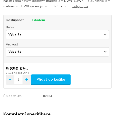
naším zcela novým odolným materiálem DWR "LDWR" - dlouhotrvajícím
materiálem DWR vyvinutým s použitím chem...
celý popis
Dostupnost
skladem
Barva
Velikost
9 890 Kč
/
ks
8 174 Kč
bez DPH
Přidat do košíku
Číslo produktu:
82084
Kompletní specifikace