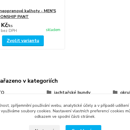
neoprenové kalhoty - MEN'S
ONSHIP PANT
 Kč
/
ks
skladem
č
bez DPH
Zvolit variantu
zařazeno v kategoriích
TO
jachtařské bundy
okru
čnost, zpříjemnění používání webu, analytické účely a v případě udělení
y využíváme soubory cookies. Nastavení vlastních preferencí cookies mů
odkazem ve spodní části stránek.