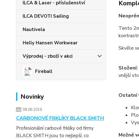
Komple
ILCA & Laser - příslušenství
Neoprén
ILCA DEVOTI Sailing
Tento 2mm
Nautivela
kontrastn
Helly Hansen Workwear
Skvěle se
Výprodej - zboží v akci
Složení:
Fireball
vnější s
Ostatní 
Novinky
Klo
08.06.2019
Plo
CARBONOVÉ FRKLÍKY BLACK SMITH
Vys
Profesionální carbové frklíky od firmy
Možné ve
BLACK SMITH jsou to nejlepší, co