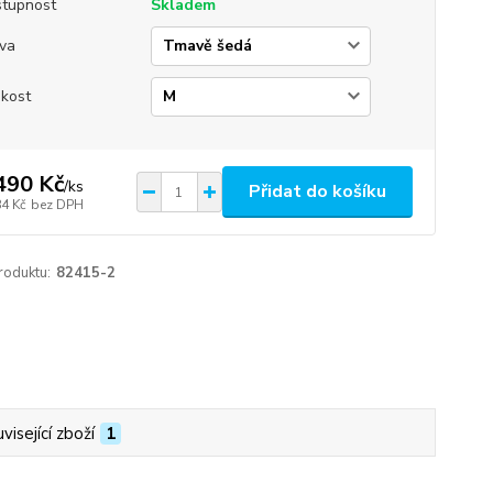
tupnost
Skladem
va
ikost
490 Kč
/
ks
Přidat do košíku
84 Kč
bez DPH
roduktu:
82415-2
visející zboží
1