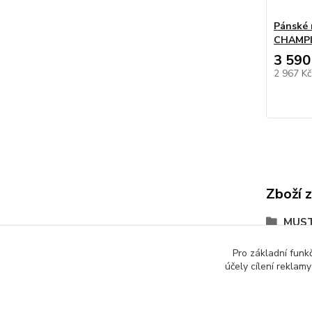
Pánské 
CHAMPI
3 590
2 967 K
Zboží 
MUS
Pro základní funk
účely cílení reklam