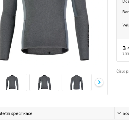
Dos
Bar
Vel
3 
2 8
Číslo p
etní specifikace
Sou