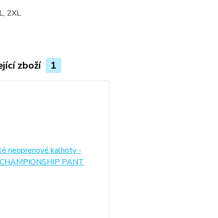
XL, 2XL
jící zboží
1