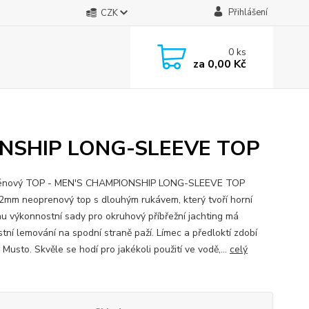
Přihlášení
CZK
0
ks
za
0,00 Kč
ONSHIP LONG-SLEEVE TOP
énový TOP - MEN'S CHAMPIONSHIP LONG-SLEEVE TOP
2mm neoprenový top s dlouhým rukávem, který tvoří horní
nu výkonnostní sady pro okruhový příbřežní jachting má
stní lemování na spodní straně paží. Límec a předloktí zdobí
Musto. Skvěle se hodí pro jakékoli použití ve vodě,...
celý