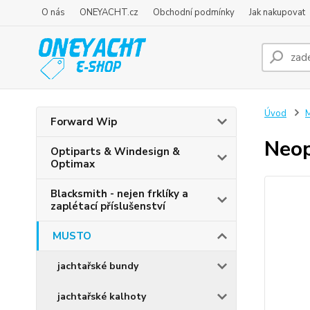
O nás
ONEYACHT.cz
Obchodní podmínky
Jak nakupovat
Úvod
Forward Wip
Neo
Optiparts & Windesign &
Optimax
Blacksmith - nejen frklíky a
zaplétací příslušenství
MUSTO
jachtařské bundy
jachtařské kalhoty