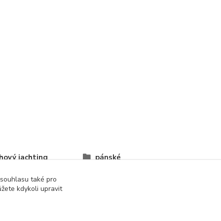
hový jachting
pánské
 souhlasu také pro
žete kdykoli upravit
správa webu
www.rweb.cz