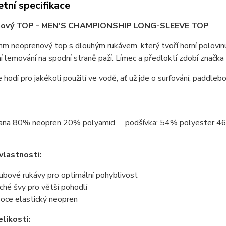
tní specifikace
ový TOP - MEN'S CHAMPIONSHIP LONG-SLEEVE TOP
 neoprenový top s dlouhým rukávem, který tvoří horní polovinu
í lemování na spodní straně paží. Límec a předloktí zdobí značka
 hodí pro jakékoli použití ve vodě, ať už jde o surfování, paddleb
trana 80% neopren 20% polyamid podšívka: 54% polyester 46
vlastnosti:
ubové rukávy pro optimální pohyblivost
ché švy pro větší pohodlí
oce elastický neopren
likosti: