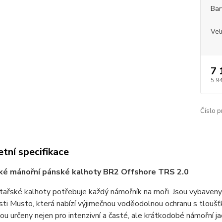
Bar
Vel
7 
5 9
Číslo p
tní specifikace
ské mánořní pánské kalhoty BR2 Offshore TRS 2.0
htařské kalhoty potřebuje každý námořník na moři. Jsou vybave
ti Musto, která nabízí výjimečnou voděodolnou ochranu s tlouš
sou určeny nejen pro intenzivní a časté, ale krátkodobé námořní j