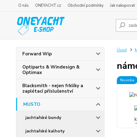
O nás
ONEYACHT.cz
Obchodní podmínky
Jak nakupovat
Úvod
Forward Wip
námo
Optiparts & Windesign &
Optimax
Novinka
Blacksmith - nejen frklíky a
zaplétací příslušenství
MUSTO
jachtařské bundy
jachtařské kalhoty