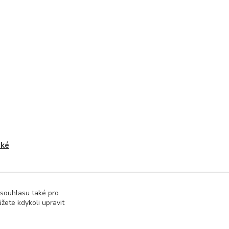
ské
 souhlasu také pro
žete kdykoli upravit
správa webu
www.rweb.cz