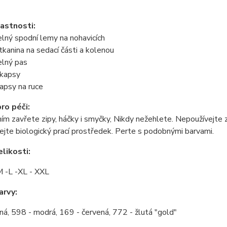
lastnosti:
lný spodní lemy na nohavicích
tkanina na sedací části a kolenou
elný pas
 kapsy
apsy na ruce
ro péči:
ím zavřete zipy, háčky i smyčky, Nikdy nežehlete. Nepoužívejte 
jte biologický prací prostředek. Perte s podobnými barvami.
likosti:
M -L -XL - XXL
arvy:
ná, 598 - modrá, 169 - červená, 772 - žlutá "gold"