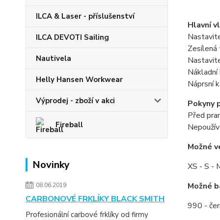
ILCA & Laser - příslušenství
Hlavní v
Nastavite
ILCA DEVOTI Sailing
Zesílená 
Nautivela
Nastavit
Nákladní
Helly Hansen Workwear
Náprsní k
Výprodej - zboží v akci
Pokyny p
Před pran
Fireball
Nepoužíve
Možné ve
Novinky
XS - S - 
Možné b
08.06.2019
CARBONOVÉ FRKLÍKY BLACK SMITH
990 - čer
Profesionální carbové frklíky od firmy