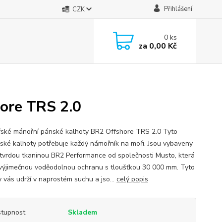
Přihlášení
CZK
0
ks
za
0,00 Kč
ore TRS 2.0
řské mánořní pánské kalhoty BR2 Offshore TRS 2.0 Tyto
řské kalhoty potřebuje každý námořník na moři. Jsou vybaveny
tvrdou tkaninou BR2 Performance od společnosti Musto, která
 výjimečnou voděodolnou ochranu s tloušťkou 30 000 mm. Tyto
y vás udrží v naprostém suchu a jso...
celý popis
tupnost
Skladem