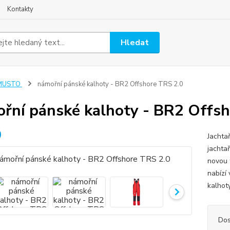
Kontakty
Hledat
MUSTO
námořní pánské kalhoty - BR2 Offshore TRS 2.0
řní pánské kalhoty - BR2 Offsh
Jachta
jachta
novou 
nabízí
kalhot
Dos