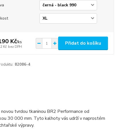
va
ikost
190 Kč
/
ks
Přidat do košíku
42 Kč
bez DPH
roduktu:
82086-4
ny novou tvrdou tkaninou BR2 Performance od
ťkou 30 000 mm. Tyto kalhoty vás udrží v naprostém
achtařské výpravy.