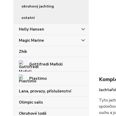
okruhový jachting
ostatní
Helly Hansen
Magic Marine
Zhik
Gottifredi Mafioli
Plastimo
Komple
Jachtař
Lana, provazy, příslušenství
Tyto jac
Olimpic sails
společnos
suchu a j
Okruhové lodě