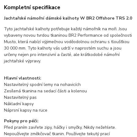
Kompletní specifikace
Jachtařské námořní dámské kalhoty W BR2 Offshore TRS 2.0
Tyto jachtařské kalhoty potřebuje každý námořník na moři. Jsou
vybaveny novou tvrdou tkaninou BR2 Performance od společnosti
Musto, která nabízí výjimečnou voděodolnou ochranu s tloušťkou
30 000 mm. Tyto kalhoty vás udrží v naprostém suchu a jsou
určeny nejen pro intenzivní a časté, ale krátkodobé námořní
jachtařské výpravy.
Hlavní vlastnosti:
Nastavitelný spodní lemy na nohavicích
Zesílená tkanina na sedací části a kolenou
Nastavitelný pas
Nákladní kapsy
Náprsní kapsy na ruce
Pokyny pro péči:
Před praním zavřete zipy, háčky i smyčky, Nikdy nežehlete.
Nepoužívejte změkčovač tkanin. Používejte tekutý prací