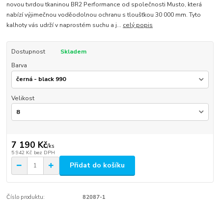
novou tvrdou tkaninou BR2 Performance od společnosti Musto, která
nabízí výjimečnou voděodolnou ochranu s tloušťkou 30 000 mm. Tyto
kalhoty vás udrží v naprostém suchu a j...
celý popis
Dostupnost
Skladem
Barva
Velikost
7 190 Kč
/
ks
5 942 Kč
bez DPH
Přidat do košíku
Číslo produktu:
82087-1