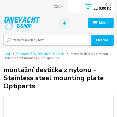
0
ks
CZK
za
0,00 Kč
Menu
Hledat
Úvod
Optiparts & Windesign & Optimax
montážní destička z nylonu -
Stainless steel mounting plate Optiparts
montážní destička z nylonu -
Stainless steel mounting plate
Optiparts