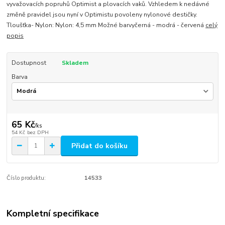
vyvažovacích popruhů Optimist a plovacích vaků. Vzhledem k nedávné
změně pravidel jsou nyní v Optimistu povoleny nylonové destičky.
Tloušťka- Nylon: Nylon: 4,5 mm Možné barvyčerná - modrá - červená
celý
popis
Dostupnost
Skladem
Barva
65 Kč
/
ks
54 Kč
bez DPH
Přidat do košíku
Číslo produktu:
14533
Kompletní specifikace