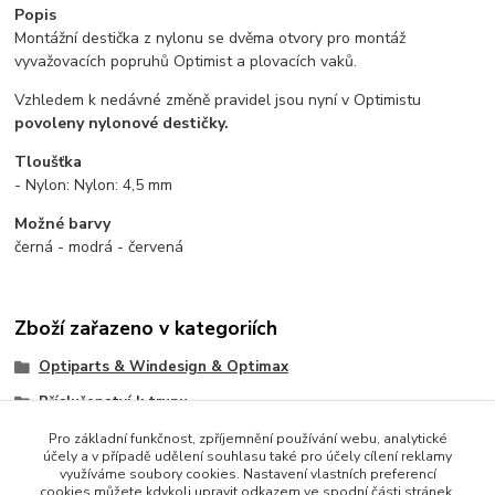
Popis
Montážní destička z nylonu se dvěma otvory pro montáž
vyvažovacích popruhů Optimist a plovacích vaků.
Vzhledem k nedávné změně pravidel jsou nyní v Optimistu
povoleny nylonové destičky.
Tloušťka
- Nylon: Nylon: 4,5 mm
Možné barvy
černá - modrá - červená
Zboží zařazeno v kategoriích
Optiparts & Windesign & Optimax
Příslušenství k trupu
Vaky - Buoyancy bags
Pro základní funkčnost, zpříjemnění používání webu, analytické
účely a v případě udělení souhlasu také pro účely cílení reklamy
využíváme soubory cookies. Nastavení vlastních preferencí
cookies můžete kdykoli upravit odkazem ve spodní části stránek.