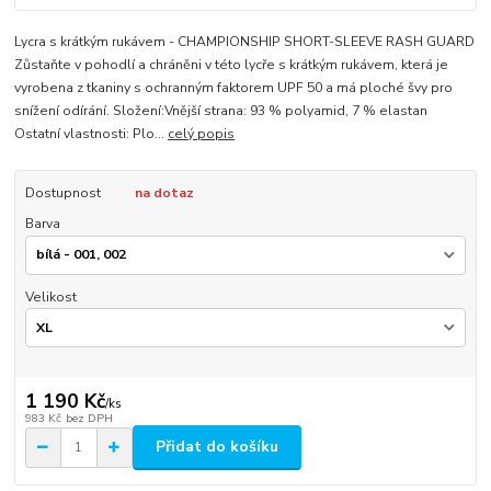
Lycra s krátkým rukávem - CHAMPIONSHIP SHORT-SLEEVE RASH GUARD
Zůstaňte v pohodlí a chráněni v této lycře s krátkým rukávem, která je
vyrobena z tkaniny s ochranným faktorem UPF 50 a má ploché švy pro
snížení odírání. Složení:Vnější strana: 93 % polyamid, 7 % elastan
Ostatní vlastnosti: Plo...
celý popis
Dostupnost
na dotaz
Barva
Velikost
1 190 Kč
/
ks
983 Kč
bez DPH
Přidat do košíku