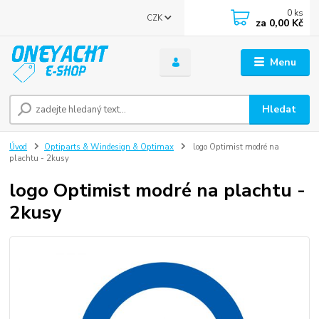
0
ks
CZK
za
0,00 Kč
Menu
Hledat
Úvod
Optiparts & Windesign & Optimax
logo Optimist modré na
plachtu - 2kusy
logo Optimist modré na plachtu -
2kusy