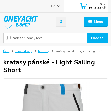
0
ks
CZK
za
0,00 Kč
Menu
Hledat
Úvod
Forward Wip
Na nohy
kraťasy pánské - Light Sailing Short
kraťasy pánské - Light Sailing
Short