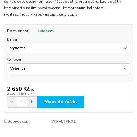
šorky s cool designem, zadní část odolná proti oděru. Lze použít v
kombinaci s našimi vyvažovacími kompresními kalhotami -
rychleschnoucí - kapsy na zip...
celý popis
Dostupnost
skladem
Barva
Velikost
2 650 Kč
/
ks
2 190 Kč
bez DPH
Přidat do košíku
Číslo produktu:
WIPVETANO2