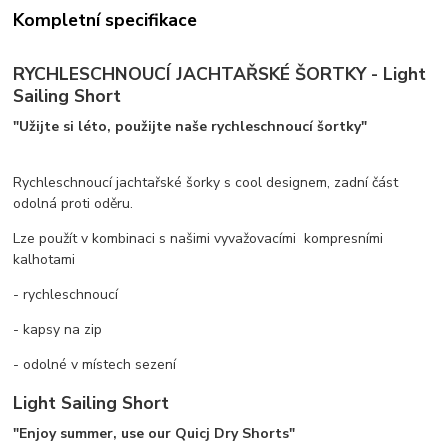
Kompletní specifikace
RYCHLESCHNOUCÍ JACHTAŘSKÉ ŠORTKY - Light
Sailing Short
"Užijte si
léto
, použijte naše
rychleschnoucí
šortky"
Rychleschnoucí jachtařské šorky s cool designem, zadní část
odolná proti oděru.
Lze použít v kombinaci s našimi vyvažovacími kompresními
kalhotami
- rychleschnoucí
- kapsy na zip
- odolné v místech sezení
Light Sailing Short
"Enjoy summer, use our Quicj Dry Shorts"