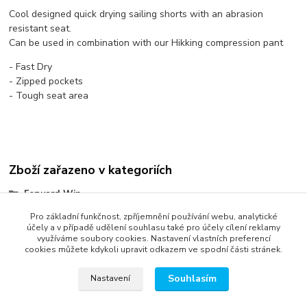
Cool designed quick drying sailing shorts with an abrasion
resistant seat.
Can be used in combination with our Hikking compression pant
- Fast Dry
- Zipped pockets
- Tough seat area
Zboží zařazeno v kategoriích
Forward Wip
Na nohy
Pro základní funkčnost, zpříjemnění používání webu, analytické
účely a v případě udělení souhlasu také pro účely cílení reklamy
využíváme soubory cookies. Nastavení vlastních preferencí
cookies můžete kdykoli upravit odkazem ve spodní části stránek.
Souhlasím
Nastavení
správa webu
www.rweb.cz