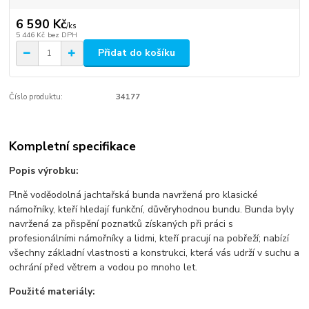
6 590 Kč
/
ks
5 446 Kč
bez DPH
Přidat do košíku
Číslo produktu:
34177
Kompletní specifikace
Popis výrobku:
Plně voděodolná jachtařská bunda navržená pro klasické
námořníky, kteří hledají funkční, důvěryhodnou bundu. Bunda byly
navržená za přispění poznatků získaných při práci s
profesionálními námořníky a lidmi, kteří pracují na pobřeží; nabízí
všechny základní vlastnosti a konstrukci, která vás udrží v suchu a
ochrání před větrem a vodou po mnoho let.
Použité materiály: