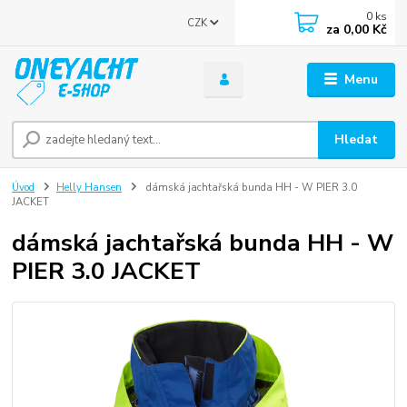
0
ks
CZK
za
0,00 Kč
Menu
Hledat
Úvod
Helly Hansen
dámská jachtařská bunda HH - W PIER 3.0
JACKET
dámská jachtařská bunda HH - W
PIER 3.0 JACKET