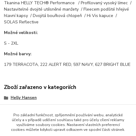
Tkanina HELLY TECH® Performance / Profilovaný vysoký límec /
Nastavitelné dvojité utěsněné manžety / Fleecem podšité hřejivé
hlavní kapsy / Dvojitá bouřková chlopeň / Hi Vis kapuce /
SOLAS Reflective
Možné velikosti:
S - 2XL
Možné barvy:
179 TERRACOTA, 222 ALERT RED, 597 NAVY, 627 BRIGHT BLUE
Zboží zařazeno v kategoriích
Helly Hansen
Voda
Pro základní funkčnost, zpříjemnění používání webu, analytické
Ženy
účely a v případě udělení souhlasu také pro účely cílení reklamy
využíváme soubory cookies. Nastavení vlastních preferencí
Junioři
cookies můžete kdykoli upravit odkazem ve spodní části stránek.