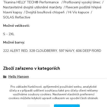
Tkanina HELLY TECH® Performance / Profilovaný vysoký límec /
Nastavitelné dvojité utěsněné manžety / Fleecem podšité hřejivé
hlavní kapsy / Dvojitá bouřková chlopeň / Hi Vis kapuce /
SOLAS Reflective
Možné velikosti:
S - 2XL
Možné barvy:
222 ALERT RED, 328 CLOUDBERRY, 597 NAVY, 606 DEEP FJORD
Zboží zařazeno v kategoriích
Helly Hansen
Voda
Pro základní funkčnost, zpříjemnění používání webu, analytické
účely a v případě udělení souhlasu také pro účely cílení reklamy
Muži
využíváme soubory cookies. Nastavení vlastních preferencí
cookies můžete kdykoli upravit odkazem ve spodní části stránek.
Junioři