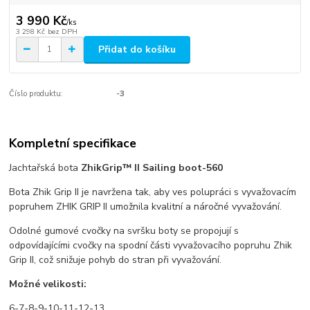
3 990 Kč
/
ks
3 298 Kč
bez DPH
Přidat do košíku
Číslo produktu:
-3
Kompletní specifikace
Jachtařská bota
ZhikGrip™ II Sailing boot-560
Bota Zhik Grip II je navržena tak, aby ves polupráci s vyvažovacím
popruhem ZHIK GRIP II umožnila kvalitní a náročné vyvažování.
Odolné gumové cvočky na svršku boty se propojují s
odpovídajícími cvočky na spodní části vyvažovacího popruhu Zhik
Grip II, což snižuje pohyb do stran při vyvažování.
Možné velikosti:
6-7-8-9-10-11-12-13