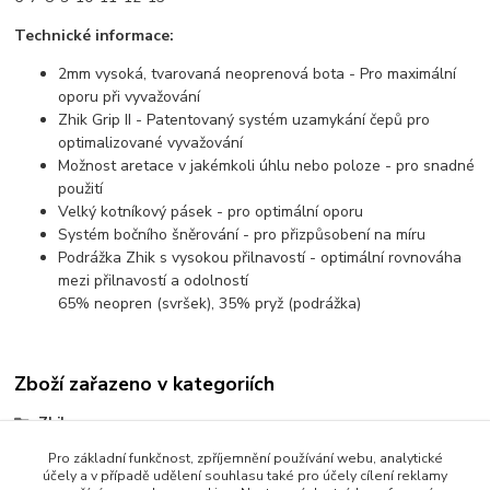
Technické informace:
2mm vysoká, tvarovaná neoprenová bota - Pro maximální
oporu při vyvažování
Zhik Grip II - Patentovaný systém uzamykání čepů pro
optimalizované vyvažování
Možnost aretace v jakémkoli úhlu nebo poloze - pro snadné
použití
Velký kotníkový pásek - pro optimální oporu
Systém bočního šněrování - pro přizpůsobení na míru
Podrážka Zhik s vysokou přilnavostí - optimální rovnováha
mezi přilnavostí a odolností
65% neopren (svršek), 35% pryž (podrážka)
Zboží zařazeno v kategoriích
Zhik
ILCA & Laser - příslušenství
Pro základní funkčnost, zpříjemnění používání webu, analytické
účely a v případě udělení souhlasu také pro účely cílení reklamy