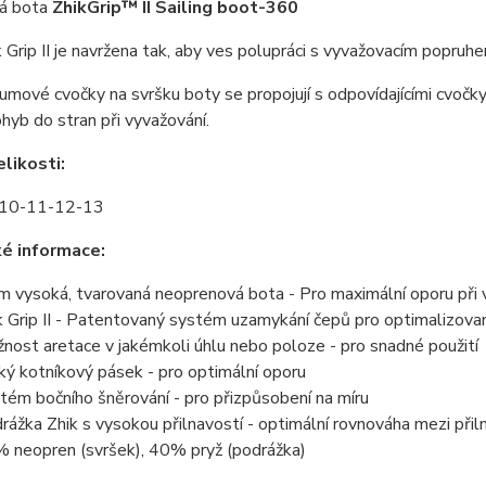
á bota
ZhikGrip™ II Sailing boot-360
 Grip II je navržena tak, aby ves polupráci s vyvažovacím popruhe
mové cvočky na svršku boty se propojují s odpovídajícími cvočky 
ohyb do stran při vyvažování.
likosti:
-10-11-12-13
é informace:
 vysoká, tvarovaná neoprenová bota - Pro maximální oporu při 
k Grip II - Patentovaný systém uzamykání čepů pro optimalizova
nost aretace v jakémkoli úhlu nebo poloze - pro snadné použití
ký kotníkový pásek - pro optimální oporu
tém bočního šněrování - pro přizpůsobení na míru
rážka Zhik s vysokou přilnavostí - optimální rovnováha mezi přil
 neopren (svršek), 40% pryž (podrážka)