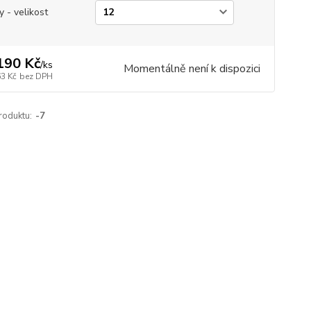
y - velikost
190 Kč
/
ks
Momentálně není k dispozici
63 Kč
bez DPH
roduktu:
-7