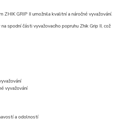
m ZHIK GRIP II umožnila kvalitní a náročné vyvažování.
na spodní části vyvažovacího popruhu Zhik Grip II, což
vyvažování
né vyvažování
navostí a odolností