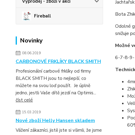
Výprodej - zboží v akci
Jachtařsk
Bota Zhik
Fireball
Odolné gu
snižuje p
Novinky
Možné ve
08.06.2019
6-7-8-9
CARBONOVÉ FRKLÍKY BLACK SMITH
Technick
Profesionální carbové frklíky od firmy
BLACK SMITH jsou to nejlepší, co
4mm
můžete na svou loď použít. Je úplně
Zhi
jedno, jestli Vaše dítě jezdí na Optimis...
Mož
číst celé
Vel
Sys
15.03.2019
Pod
Nové zboží Helly Hansen skladem
60%
Vážení zákazníci, jistě jste si všimli, že jsme