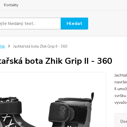
Kontakty
Hledat
hik
Jachtařská bota Zhik Grip II - 360
tařská bota Zhik Grip II - 360
Jachtař
navrže
II umo
svršku 
vyvažov
Dos