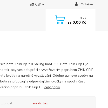
Přihlášení
CZK
0
ks
za
0,00 Kč
ská bota ZhikGrip™ II Sailing boot-360 Bota Zhik Grip II je
na tak, aby ves polupráci s vyvažovacím popruhem ZHIK GRIP
žnila kvalitní a náročné vyvažování. Odolné gumové cvočky na
boty se propojují s odpovídajícími cvočky na spodní části
acího popruhu Zhik Grip II,...
celý popis
tupnost
na dotaz