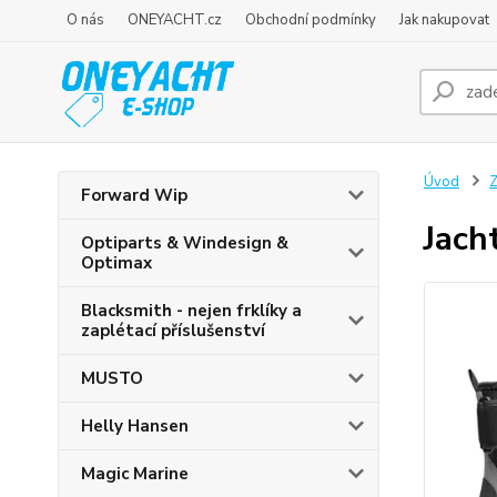
O nás
ONEYACHT.cz
Obchodní podmínky
Jak nakupovat
Úvod
Z
Forward Wip
Jach
Optiparts & Windesign &
Optimax
Blacksmith - nejen frklíky a
zaplétací příslušenství
MUSTO
Helly Hansen
Magic Marine