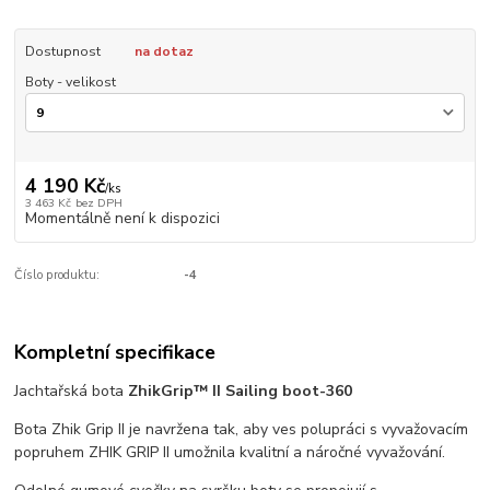
Dostupnost
na dotaz
Boty - velikost
4 190 Kč
/
ks
3 463 Kč
bez DPH
Momentálně není k dispozici
Číslo produktu:
-4
Kompletní specifikace
Jachtařská bota
ZhikGrip™ II Sailing boot-360
Bota Zhik Grip II je navržena tak, aby ves polupráci s vyvažovacím
popruhem ZHIK GRIP II umožnila kvalitní a náročné vyvažování.