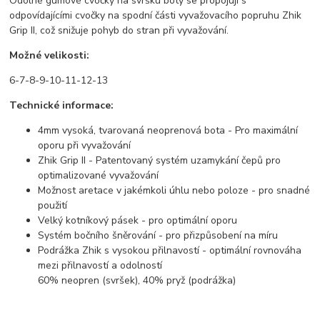
Odolné gumové cvočky na svršku boty se propojují s
odpovídajícími cvočky na spodní části vyvažovacího popruhu Zhik
Grip II, což snižuje pohyb do stran při vyvažování.
Možné velikosti:
6-7-8-9-10-11-12-13
Technické informace:
4mm vysoká, tvarovaná neoprenová bota - Pro maximální
oporu při vyvažování
Zhik Grip II - Patentovaný systém uzamykání čepů pro
optimalizované vyvažování
Možnost aretace v jakémkoli úhlu nebo poloze - pro snadné
použití
Velký kotníkový pásek - pro optimální oporu
Systém bočního šněrování - pro přizpůsobení na míru
Podrážka Zhik s vysokou přilnavostí - optimální rovnováha
mezi přilnavostí a odolností
60% neopren (svršek), 40% pryž (podrážka)