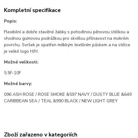
Kompletní specifikace
Popis:
Flexibilní a dobře stavěné žabky s pohodlnou pěnovou stélkou a
vhodnou gumovou podrážkou pro skvělou přilnavost na mokrém
povrchu. Svršek je opatřen měkkým textilním páskem a na stélce
je velké logo H/H.
Možné velikosti:
5.5F-10F
Možné barvy:
096 ASH ROSE / ROSE SMOKE &597 NAVY / DUSTY BLUE &649
CARIBBEAN SEA / TEAL &990 BLACK / NEW LIGHT GREY
Zboží zařazeno v kategoriích