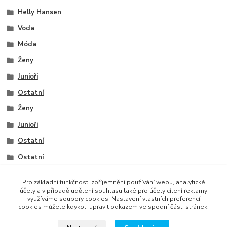
Helly Hansen
Voda
Móda
Ženy
Junioři
Ostatní
Ženy
Junioři
Ostatní
Ostatní
Ostatní
Pro základní funkčnost, zpříjemnění používání webu, analytické
Ostatní
účely a v případě udělení souhlasu také pro účely cílení reklamy
využíváme soubory cookies. Nastavení vlastních preferencí
cookies můžete kdykoli upravit odkazem ve spodní části stránek.