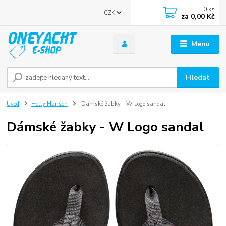
0
ks
CZK
za
0,00 Kč
Menu
Hledat
Úvod
Helly Hansen
Dámské žabky - W Logo sandal
Dámské žabky - W Logo sandal