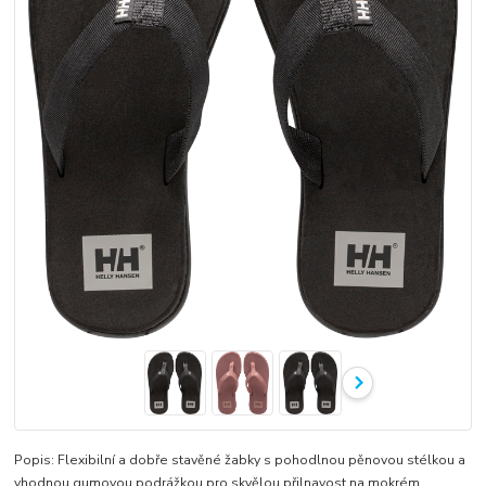
Popis: Flexibilní a dobře stavěné žabky s pohodlnou pěnovou stélkou a
vhodnou gumovou podrážkou pro skvělou přilnavost na mokrém