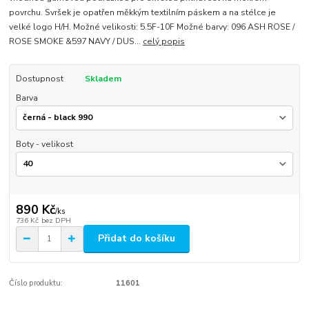
povrchu. Svršek je opatřen měkkým textilním páskem a na stélce je
velké logo H/H. Možné velikosti: 5.5F-10F Možné barvy: 096 ASH ROSE /
ROSE SMOKE &597 NAVY / DUS...
celý popis
Dostupnost
Skladem
Barva
Boty - velikost
890 Kč
/
ks
736 Kč
bez DPH
Přidat do košíku
Číslo produktu:
11601