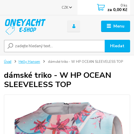
0
ks
CZK
za
0,00 Kč
Menu
Hledat
Úvod
Helly Hansen
dámské triko - W HP OCEAN SLEEVELESS TOP
dámské triko - W HP OCEAN
SLEEVELESS TOP