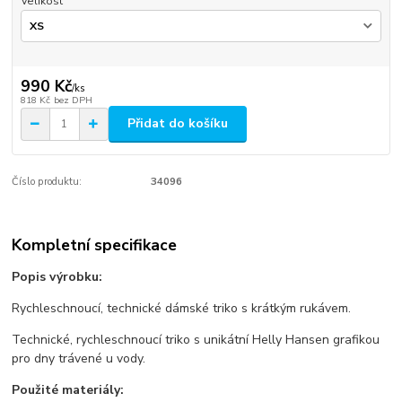
Velikost
990 Kč
/
ks
818 Kč
bez DPH
Přidat do košíku
Číslo produktu:
34096
Kompletní specifikace
Popis výrobku:
Rychleschnoucí, technické dámské triko s krátkým rukávem.
Technické, rychleschnoucí triko s unikátní Helly Hansen grafikou
pro dny trávené u vody.
Použité materiály: