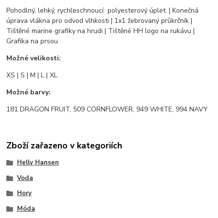
Pohodlný, lehký, rychleschnoucí polyesterový úplet. | Konečná
úprava vlákna pro odvod vlhkosti | 1x1 žebrovaný průkrčník |
Tištěné marine grafiky na hrudi | Tištěné HH logo na rukávu |
Grafika na prsou
Možné velikosti:
XS | S | M | L | XL
Možné barvy:
181 DRAGON FRUIT, 509 CORNFLOWER, 949 WHITE, 994 NAVY
Zboží zařazeno v kategoriích
Helly Hansen
Voda
Hory
Móda