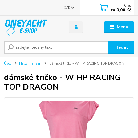
0
ks
CZK
za
0,00 Kč
Menu
Hledat
Úvod
Helly Hansen
dámské tričko - W HP RACING TOP DRAGON
dámské tričko - W HP RACING
TOP DRAGON