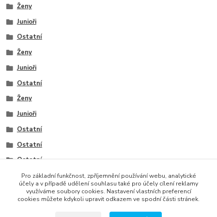
Ženy
Junioři
Ostatní
Ženy
Junioři
Ostatní
Ženy
Junioři
Ostatní
Ostatní
Ostatní
Ostatní
Pro základní funkčnost, zpříjemnění používání webu, analytické
účely a v případě udělení souhlasu také pro účely cílení reklamy
využíváme soubory cookies. Nastavení vlastních preferencí
cookies můžete kdykoli upravit odkazem ve spodní části stránek.