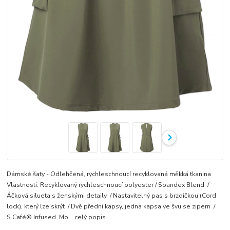
Dámské šaty - Odlehčená, rychleschnoucí recyklovaná měkká tkanina
Vlastnosti: Recyklovaný rychleschnoucí polyester / Spandex Blend /
Áčková silueta s ženskými detaily / Nastavitelný pas s brzdičkou (Cord
lock), který lze skrýt / Dvě přední kapsy, jedna kapsa ve švu se zipem /
S.Café® Infused Mo...
celý popis