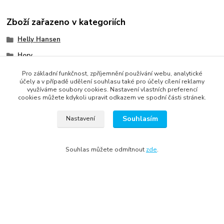
Zboží zařazeno v kategoriích
Helly Hansen
Hory
Móda
Pro základní funkčnost, zpříjemnění používání webu, analytické
účely a v případě udělení souhlasu také pro účely cílení reklamy
Ženy
využíváme soubory cookies. Nastavení vlastních preferencí
cookies můžete kdykoli upravit odkazem ve spodní části stránek.
Junioři
Souhlasím
Ostatní
Nastavení
Ženy
Souhlas můžete odmítnout
zde
.
Junioři
Ostatní
Ženy
Junioři
Ostatní