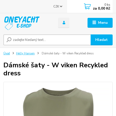
0
ks
CZK
za
0,00 Kč
Menu
Hledat
Úvod
Helly Hansen
Dámské šaty - W viken Recykled dress
Dámské šaty - W viken Recykled
dress